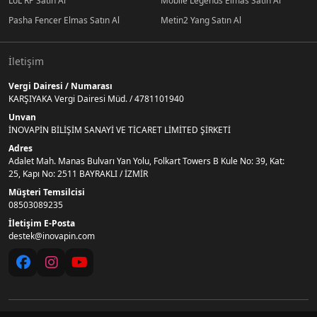
LoL RP Satın Al
Mobile Legends Elmas Satın Al
Pasha Fencer Elmas Satın Al
Metin2 Yang Satın Al
İletişim
Vergi Dairesi / Numarası
KARŞIYAKA Vergi Dairesi Müd. / 4781101940
Unvan
İNOVAPİN BİLİŞİM SANAYİ VE TİCARET LİMİTED ŞİRKETİ
Adres
Adalet Mah. Manas Bulvarı Yan Yolu, Folkart Towers B Kule No: 39, Kat:
25, Kapı No: 2511 BAYRAKLI / İZMİR
Müşteri Temsilcisi
08503089235
İletişim E-Posta
destek@inovapin.com