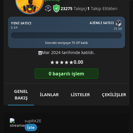
23275
Takipçi
1
Takip Ettikleri
AZIMLI SATICI
YENI SATICI
0 XP
75 XP
0%
Sonraki seviyeye 75 XP kaldı
Mar 2024 tarihinde katıldı.
0.00
0 başarılı işlem
GENEL
İLANLAR
LISTELER
ÇEKILIŞLER
BAKIŞ
supRAZE
İzle