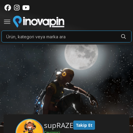
supRAZE
Takip Et
Çevrimiçi