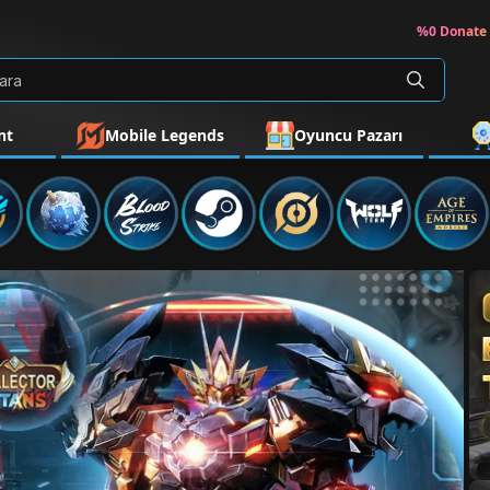
%0 Donate 
nt
Mobile Legends
Oyuncu Pazarı