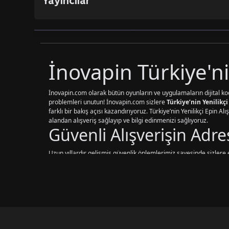
Yayıncılar
İnovapin Türkiye'nin
İnovapin.com olarak bütün oyunların ve uygulamaların dijital kod
problemleri unutun! İnovapin.com sizlere
Türkiye’nin Yenilikçi
farklı bir bakış açısı kazandırıyoruz. Türkiye’nin Yenilikçi Epin A
alandan alışveriş sağlayıp ve bilgi edinmenizi sağlıyoruz.
Güvenli Alışverişin Adr
Uzun yıllardır gelişmiş güvenlik önlemlerimiz sayesinde sizlere
fırsatını sunmaktadır. Güvenli ödeme sistemleri olarak,
PayTR / 
Secure
üzerinden işlemektedir. Ve diğer tüm ödeme yöntemlerimiz
Epin ve Oyun İçi Para Sa
Aşağıda göreceğiniz oyunlar ve daha fazlasını hemen inovapin.co
PUBG Mobile UC Satın Al
Valorant VP Satın Al