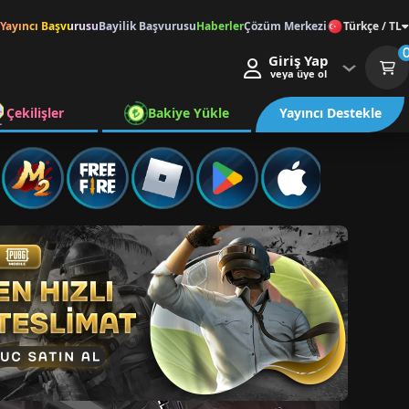
Yayıncı Başvurusu
Bayilik Başvurusu
Haberler
Çözüm Merkezi
Türkçe / TL
Giriş Yap
veya üye ol
Çekilişler
Bakiye Yükle
Yayıncı Destekle