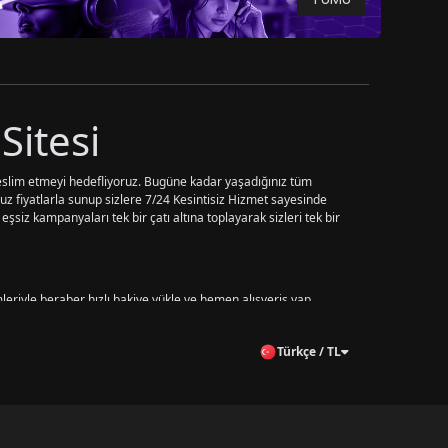
Sitesi
 teslim etmeyi hedefliyoruz. Bugüne kadar yaşadığınız tüm
z fiyatlarla sunup sizlere 7/24 Kesintisiz Hizmet sayesinde
eşsiz kampanyaları tek bir çatı altına toplayarak sizleri tek bir
eriyle beraber hızlı bakiye yükle ve hemen alışveriş yap
 şeklinde sunmaktayız. Sistemlerimiz tamamen
Kredi kartı 3-D
Türkçe / TL
erle.