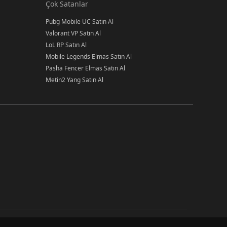
Çok Satanlar
Pubg Mobile UC Satın Al
Valorant VP Satın Al
LoL RP Satın Al
Mobile Legends Elmas Satın Al
Pasha Fencer Elmas Satın Al
Metin2 Yang Satın Al
ı inovapin.com güvencesiyle ilan satın alır ve sorunsuz şekilde
lanı satın alıp alışveriş süreci tamamlandıktan sonra keyfini
erden devam edebilirsiniz.