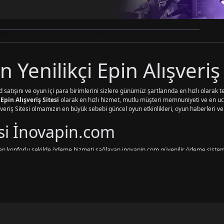
 Yenilikçi Epin Alışveriş 
 satışını ve oyun içi para birimlerini sizlere günümüz şartlarında en hızlı olarak
 Epin Alışveriş Sitesi
olarak en hızlı hizmet, mutlu müşteri memnuniyeti ve en ucu
lışveriş Sitesi olmamızın en büyük sebebi güncel oyun etkinlikleri, oyun haberleri ve 
esi İnovapin.com
 en konforlu şekilde ödeme hizmeti sağlayan inovapin.com güvenilir ödeme sisteml
GPay / İninal / Bkm Express / Papara / Havale / Eft
seçeneklerini 7/24 ödeme
de tüm kişisel verilerinizi gelişmiş yazılımımızla güvence altına almaktayız.
tın Al
m üzerinden Türkiye’nin en ucuzu olarak satın alabilirsiniz ve güvenilir seçenekl