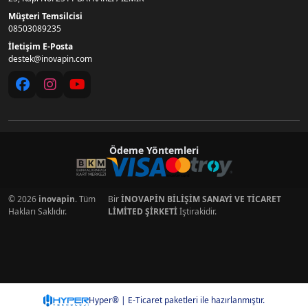
Müşteri Temsilcisi
08503089235
İletişim E-Posta
destek@inovapin.com
Ödeme Yöntemleri
© 2026
inovapin
. Tüm
Bir
İNOVAPİN BİLİŞİM SANAYİ VE TİCARET
Hakları Saklıdır.
LİMİTED ŞİRKETİ
İştirakidir.
Hyper® | E-Ticaret paketleri ile hazırlanmıştır.