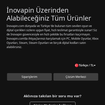
İnovapin Üzerinden
Alabileceğiniz Tüm Ürünler
İnovapin.com dünyada ve Türkiye ‘de bulunan tüm sevilen oyun ve
dijital içerikleri sizlere uygun fiyat, hızlı teslimat garantisiyle sunar! Siz
de İnovapin güvencesiyle en hızlı şekilde bu fırsatları kaçırmayın.
İnovapin.com’da ihtiyaçlarınızı karşılamak için PC, Mobile Oyunlar, Xbox
Oyunları, Steam, Steam Oyunları ve birçok dijital kodları satın
alabilirsiniz.
Satın Alabileceğiniz Örnek
Oyunlar
Türkçe / TL
PUBG Mobile UC
Valorant VP
LoL RP
Siparişlerim
Çözüm Merkezi
MLBB Elmas
Whiteout Elmas
Pasha Fencer Elmas
Razer Gold Pin TL
Aklınıza takılan bir soru mu var?
Google Play Hediye Kodu
gibi birbirinden eşsiz içeriklere sahip olmanızı sağlayan fırsatları