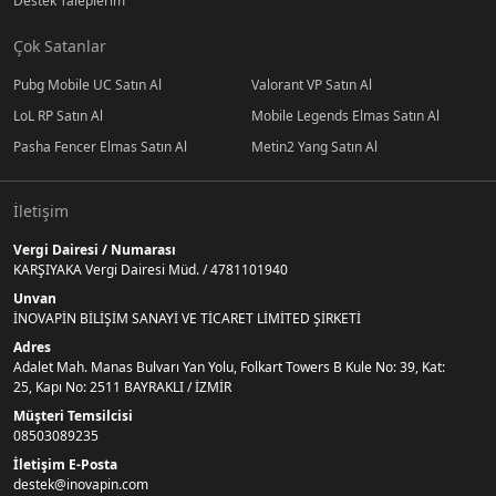
Destek Taleplerim
Çok Satanlar
Pubg Mobile UC Satın Al
Valorant VP Satın Al
LoL RP Satın Al
Mobile Legends Elmas Satın Al
Pasha Fencer Elmas Satın Al
Metin2 Yang Satın Al
İletişim
Vergi Dairesi / Numarası
KARŞIYAKA Vergi Dairesi Müd. / 4781101940
Unvan
İNOVAPİN BİLİŞİM SANAYİ VE TİCARET LİMİTED ŞİRKETİ
Adres
Adalet Mah. Manas Bulvarı Yan Yolu, Folkart Towers B Kule No: 39, Kat:
25, Kapı No: 2511 BAYRAKLI / İZMİR
Müşteri Temsilcisi
08503089235
İletişim E-Posta
destek@inovapin.com