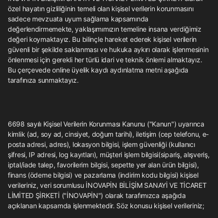
özel hayatın gizliliğinin temeli olan kişisel verilerin korunmasını
sadece mevzuata uyum sağlama kapsamında
değerlendirmemekte, yaklaşımımızın temeline insana verdiğimiz
değeri koymaktayız. Bu bilinçle hareket ederek kişisel verilerin
güvenli bir şekilde saklanması ve hukuka aykırı olarak işlenmesinin
önlenmesi için gerekli her türlü idari ve teknik önlemi almaktayız.
Bu çerçevede online üyelik kaydı aydınlatma metni aşağıda
tarafınıza sunmaktayız.
6698 sayılı Kişisel Verilerin Korunması Kanunu ("Kanun") uyarınca
kimlik (ad, soy ad, cinsiyet, doğum tarihi), iletişim (cep telefonu, e-
posta adresi, adres), lokasyon bilgisi, işlem güvenliği (kullanıcı
şifresi, IP adresi, log kayıtları), müşteri işlem bilgisi(sipariş, alışveriş,
iptal/iade talep, favorilerim bilgisi, sepette yer alan ürün bilgisi),
finans (ödeme bilgisi) ve pazarlama (indirim kodu bilgisi) kişisel
verileriniz, veri sorumlusu İNOVAPİN BİLİŞİM SANAYİ VE TİCARET
LİMİTED ŞİRKETİ ("İNOVAPİN") olarak tarafımızca aşağıda
açıklanan kapsamda işlenmektedir. Söz konusu kişisel verileriniz;