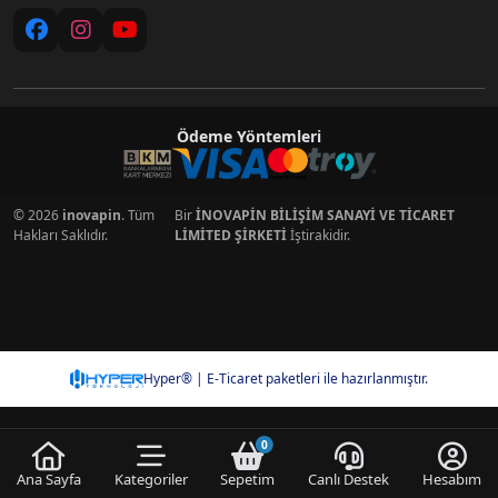
Ödeme Yöntemleri
© 2026
inovapin
. Tüm
Bir
İNOVAPİN BİLİŞİM SANAYİ VE TİCARET
Hakları Saklıdır.
LİMİTED ŞİRKETİ
İştirakidir.
Hyper® | E-Ticaret paketleri ile hazırlanmıştır.
0
Ana Sayfa
Kategoriler
Sepetim
Canlı Destek
Hesabım