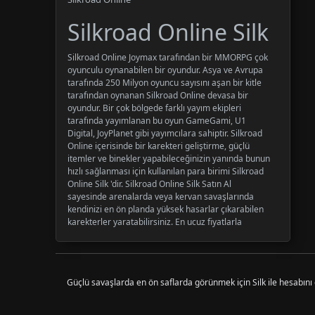
Silkroad Online Silk
Silkroad Online Joymax tarafından bir MMORPG çok
oyunculu oynanabilen bir oyundur. Asya ve Avrupa
tarafında 250 Milyon oyuncu sayısını aşan bir kitle
tarafından oynanan Silkroad Online devasa bir
oyundur. Bir çok bölgede farklı yayım ekipleri
tarafında yayımlanan bu oyun GameGami, U1
Digital, JoyPlanet gibi yayımcılara sahiptir. Silkroad
Online içerisinde bir karekteri geliştirme, güçlü
itemler ve binekler yapabileceğinizin yanında bunun
hızlı sağlanması için kullanılan para birimi Silkroad
Online Silk 'dir. Silkroad Online Silk Satın Al
sayesinde arenalarda veya kervan savaşlarında
kendinizi en ön planda yüksek hasarlar çıkarabilen
karekterler yaratabilirsiniz. En ucuz fiyatlarla
inovapin.com sizlerle.
Güçlü savaşlarda en ön saflarda görünmek için Silk ile hesabını g