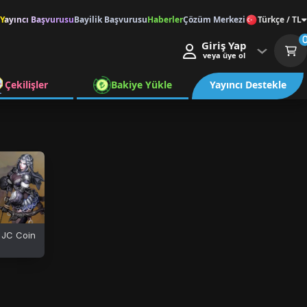
Yayıncı Başvurusu
Bayilik Başvurusu
Haberler
Çözüm Merkezi
Türkçe / TL
Giriş Yap
veya üye ol
Çekilişler
Bakiye Yükle
Yayıncı Destekle
e JC Coin