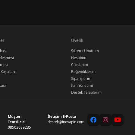
er
Üyelik
ikası
Şifremi Unuttum
özleşmesi
Hesabım
şmesi
Cüzdanım
 Koşulları
Beğendiklerim
Siparişlerim
kası
İlan Yönetimi
Destek Taleplerim
Müşteri
İletişim E-Posta
Temsilcisi
destek@inovapin.com
08503089235