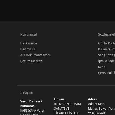
Kurumsal
Sözleşmel
Hakkımızda
Gizlilik Polit
Bayimiz Ol
Kullanıcı S
API Dökümantasyonu
Satış Sözle
Çözüm Merkezi
İptal & İade
KVKK
Çerez Politi
İletişim
Unvan
Adres
Vergi Dairesi /
İNOVAPİN BİLİŞİM
Adalet Mah.
Numarası
SANAYİ VE
Manas Bulvarı Yan
KARŞIYAKA Vergi
TİCARET LİMİTED
Yolu, Folkart