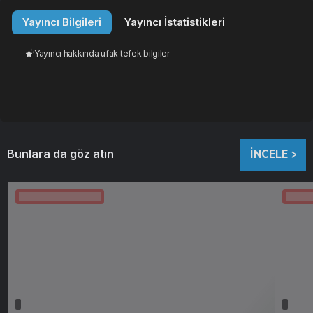
Yayıncı Bilgileri
Yayıncı İstatistikleri
5 TL
10 TL
25 TL
50 TL
75 TL
100
Yayıncı hakkında ufak tefek bilgiler
Bunlara da göz atın
İNCELE >