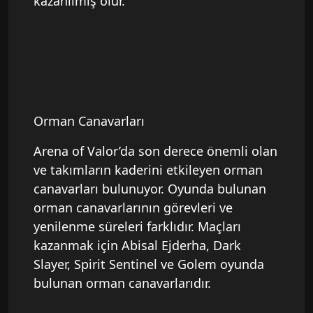
kazanılmış olur.
Orman Canavarları
Arena of Valor’da son derece önemli olan
ve takımların kaderini etkileyen orman
canavarları bulunuyor. Oyunda bulunan
orman canavarlarının görevleri ve
yenilenme süreleri farklıdır. Maçları
kazanmak için Abisal Ejderha, Dark
Slayer, Spirit Sentinel ve Golem oyunda
bulunan orman canavarlarıdır.