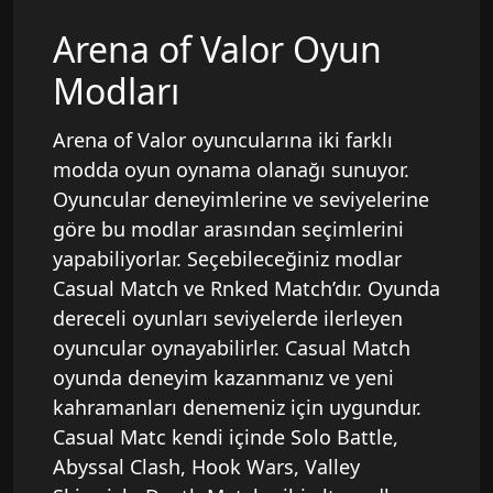
Arena of Valor Oyun
Modları
Arena of Valor oyuncularına iki farklı
modda oyun oynama olanağı sunuyor.
Oyuncular deneyimlerine ve seviyelerine
göre bu modlar arasından seçimlerini
yapabiliyorlar. Seçebileceğiniz modlar
Casual Match ve Rnked Match’dır. Oyunda
dereceli oyunları seviyelerde ilerleyen
oyuncular oynayabilirler. Casual Match
oyunda deneyim kazanmanız ve yeni
kahramanları denemeniz için uygundur.
Casual Matc kendi içinde Solo Battle,
Abyssal Clash, Hook Wars, Valley