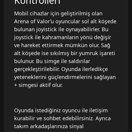
Kontrolleri
Mobil cihazlar için geliştirilmiş olan
Arena of Valor’u oyuncular sol alt köşede
bulunan joyistick ile oynayabilirler. Bu
joystick ile kahramanların yönü değişir
ve hareket ettirmek mümkün olur. Sağ
alt köşede ise sıkılmış bir yumruk işareti
bulunur. Bu simge ile saldırılar
gerçekleştirilebilir. Oyunda ilerledikçe
yeteneklerini güçlendirmelerini sağlayan
+ simgesi aktif olur.
Oyunda istediğiniz oyuncu ile iletişim
kurabilir ve sohbet edebilirsiniz. Ayrıca
takım arkadaşlarınıza sinyal