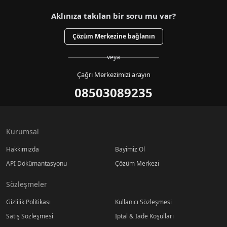
Aklınıza takılan bir soru mu var?
Çözüm Merkezine bağlanın
veya
Çağrı Merkezimizi arayın
08503089235
Kurumsal
Hakkımızda
Bayimiz Ol
API Dökümantasyonu
Çözüm Merkezi
Sözleşmeler
Gizlilik Politikası
Kullanıcı Sözleşmesi
Satış Sözleşmesi
İptal & İade Koşulları