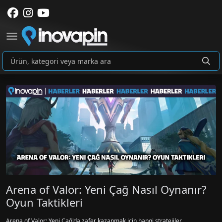
Arena of Valor: Yeni Çağ Nasıl Oynanır?
Oyun Taktikleri
Arena of Valor: Yeni Çağ'da zafer kazanmak için hangi stratejiler