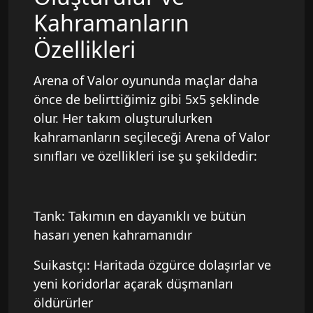
Kahramanların
Özellikleri
Arena of Valor oyununda maçlar daha
önce de belirttiğimiz gibi 5x5 şeklinde
olur. Her takım oluşturulurken
kahramanların seçileceği Arena of Valor
sınıfları ve özellikleri ise şu şekildedir:
Tank: Takımın en dayanıklı ve bütün
hasarı yenen kahramanıdır
Suikastçı: Haritada özgürce dolaşırlar ve
yeni koridorlar açarak düşmanları
öldürürler