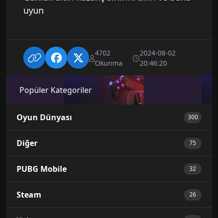
uyun
4702
2024-08-02
Okunma
20:46:20
Popüler Kategoriler
Oyun Dünyası
300
Diğer
75
PUBG Mobile
32
Steam
26