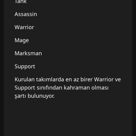
Tank
Assassin
Warrior
Mage
Marksman
Support
Kurulan takımlarda en az birer Warrior ve
Support sınıfından kahraman olması
şartı bulunuyor.