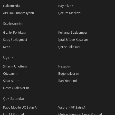
Hakkımızda
Bayimiz Ol
API Dökümantasyonu
Çözüm Merkezi
Sözleşmeler
Gizlilik Politikası
Kullanıcı Sözleşmesi
Satış Sözleşmesi
İptal & İade Koşulları
KVKK
Çerez Politikası
Üyelik
Şifremi Unuttum
Hesabım
Cüzdanım
Beğendiklerim
Siparişlerim
İlan Yönetimi
Destek Taleplerim
Çok Satanlar
Pubg Mobile UC Satın Al
Valorant VP Satın Al
LoL RP Satın Al
Mobile Legends Elmas Satın Al