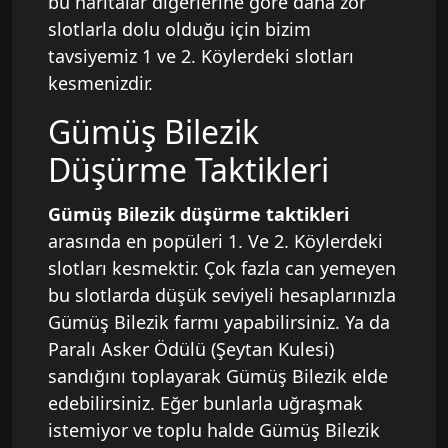
bu haritalar diğerlerine göre daha zor
slotlarla dolu olduğu için bizim
tavsiyemiz 1 ve 2. Köylerdeki slotları
kesmenizdir.
Gümüş Bilezik
Düşürme Taktikleri
Gümüş Bilezik düşürme taktikleri
arasında en popüleri 1. Ve 2. Köylerdeki
slotları kesmektir. Çok fazla can yemeyen
bu slotlarda düşük seviyeli hesaplarınızla
Gümüş Bilezik farmı yapabilirsiniz. Ya da
Paralı Asker Ödülü (Şeytan Kulesi)
sandığını toplayarak Gümüş Bilezik elde
edebilirsiniz. Eğer bunlarla uğraşmak
istemiyor ve toplu halde Gümüş Bilezik