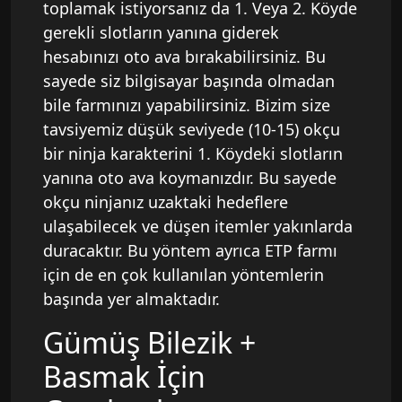
toplamak istiyorsanız da 1. Veya 2. Köyde
gerekli slotların yanına giderek
hesabınızı oto ava bırakabilirsiniz. Bu
sayede siz bilgisayar başında olmadan
bile farmınızı yapabilirsiniz. Bizim size
tavsiyemiz düşük seviyede (10-15) okçu
bir ninja karakterini 1. Köydeki slotların
yanına oto ava koymanızdır. Bu sayede
okçu ninjanız uzaktaki hedeflere
ulaşabilecek ve düşen itemler yakınlarda
duracaktır. Bu yöntem ayrıca ETP farmı
için de en çok kullanılan yöntemlerin
başında yer almaktadır.
Gümüş Bilezik +
Basmak İçin