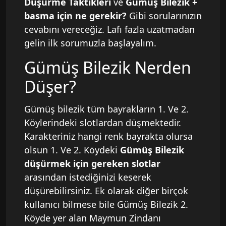
Düşürme Taktikleri
ve
Gümüş Bilezik +
basma için ne gerekir?
Gibi sorularınızın
cevabını vereceğiz. Lafı fazla uzatmadan
gelin ilk sorumuzla başlayalım.
Gümüş Bilezik Nerden
Düşer?
Gümüş bilezik tüm bayrakların 1. Ve 2.
Köylerindeki slotlardan düşmektedir.
Karakteriniz hangi renk bayrakta olursa
olsun 1. Ve 2. Köydeki
Gümüş Bilezik
düşürmek için gereken slotlar
arasından istediğinizi keserek
düşürebilirsiniz. Ek olarak diğer birçok
kullanıcı bilmese bile Gümüş Bilezik 2.
Köyde yer alan Maymun Zindanı