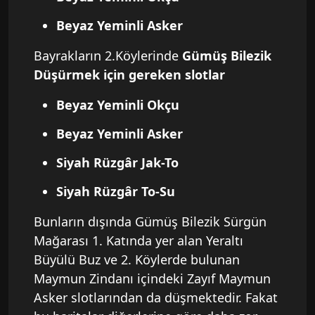
Beyaz Yeminli Asker
Bayrakların 2.Köylerinde
Gümüş Bilezik
Düşürmek için gereken slotlar
Beyaz Yeminli Okçu
Beyaz Yeminli Asker
Siyah Rüzgâr Jak-To
Siyah Rüzgâr To-Su
Bunların dışında Gümüş Bilezik Sürgün
Mağarası 1. Katında yer alan Yeraltı
Büyülü Buz ve 2. Köylerde bulunan
Maymun Zindanı içindeki Zayıf Maymun
Asker slotlarından da düşmektedir. Fakat