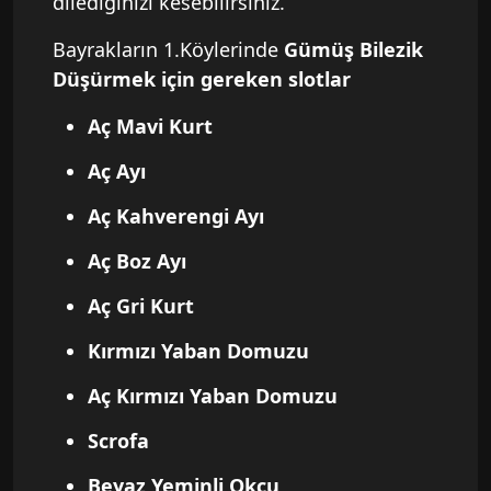
dilediğinizi kesebilirsiniz.
Bayrakların 1.Köylerinde
Gümüş Bilezik
Düşürmek için gereken slotlar
Aç Mavi Kurt
Aç Ayı
Aç Kahverengi Ayı
Aç Boz Ayı
Aç Gri Kurt
Kırmızı Yaban Domuzu
Aç Kırmızı Yaban Domuzu
Scrofa
Beyaz Yeminli Okçu