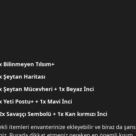
 1x Bilinmeyen Tılsım+
1x Şeytan Haritası
 2x Şeytan Mücevheri + 1x Beyaz İnci
2x Yeti Postu+ + 1x Mavi İnci
+ 2x Savaşçı Sembolü + 1x Kan kırmızı İnci
kli itemleri envanterinize ekleyebilir ve biraz da şans
irsiniz. Burada dikkat etmeniz gereken en önemli kısım