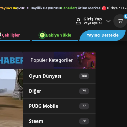
Yayıncı Başvurusu
Bayilik Başvurusu
Haberler
Çözüm Merkezi
Türkçe / TL
Giriş Yap
veya üye ol
Çekilişler
Bakiye Yükle
Yayıncı Destekle
Popüler Kategoriler
Oyun Dünyası
300
Diğer
75
PUBG Mobile
32
Steam
26