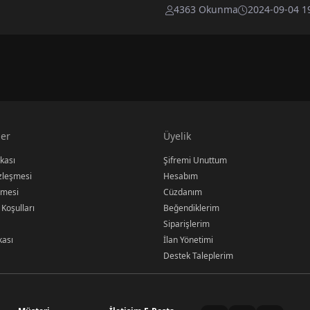
4363 Okunma
2024-09-04 1
er
Üyelik
ikası
Şifremi Unuttum
özleşmesi
Hesabım
şmesi
Cüzdanım
 Koşulları
Beğendiklerim
Siparişlerim
kası
İlan Yönetimi
Destek Taleplerim