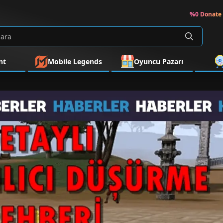
%0 Donate 
nt
Mobile Legends
Oyuncu Pazarı