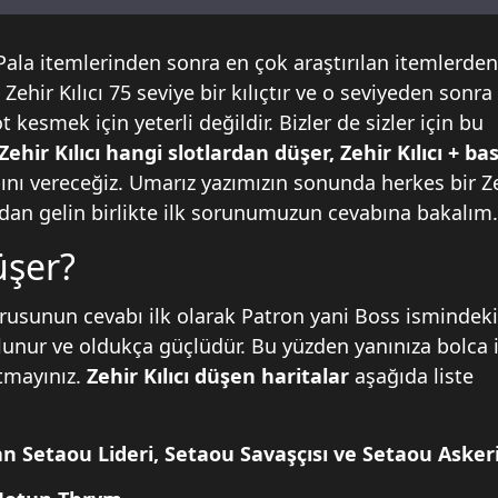
Pala
itemlerinden sonra en çok araştırılan itemlerde
 Zehir Kılıcı 75 seviye bir kılıçtır ve o seviyeden sonra
t kesmek için yeterli değildir. Bizler de sizler için bu
Zehir Kılıcı hangi slotlardan düşer, Zehir Kılıcı + b
bını vereceğiz. Umarız yazımızın sonunda herkes bir Z
madan gelin birlikte ilk sorunumuzun cevabına bakalım
üşer?
rusunun cevabı ilk olarak Patron yani Boss ismindek
bulunur ve oldukça güçlüdür. Bu yüzden yanınıza bolca i
utmayınız.
Zehir Kılıcı düşen haritalar
aşağıda liste
 Setaou Lideri, Setaou Savaşçısı ve Setaou Asker