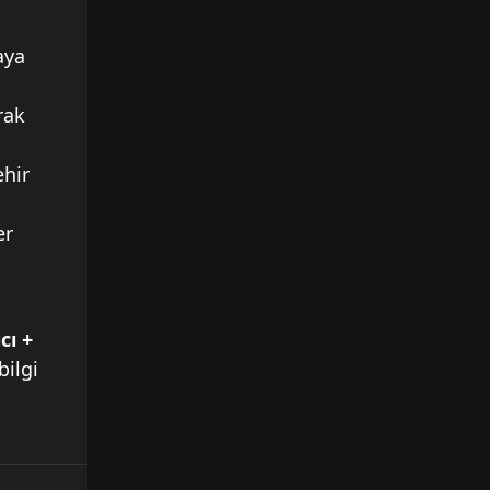
aya
rak
ehir
er
cı +
bilgi