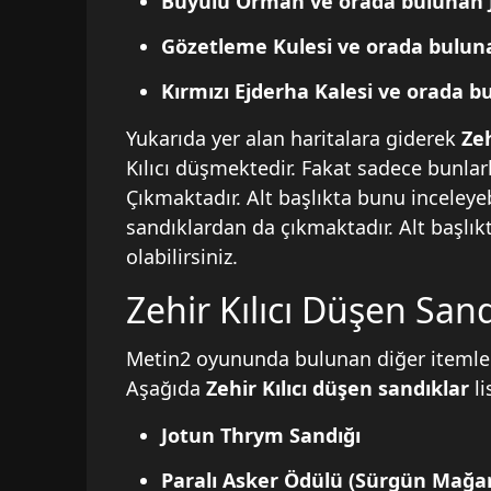
Büyülü Orman ve orada bulunan 
Gözetleme Kulesi ve orada bulu
Kırmızı Ejderha Kalesi ve orada 
Yukarıda yer alan haritalara giderek
Zeh
Kılıcı düşmektedir. Fakat sadece bunlarl
Çıkmaktadır. Alt başlıkta bunu inceleyebil
sandıklardan da çıkmaktadır. Alt başlı
olabilirsiniz.
Zehir Kılıcı Düşen Sand
Metin2 oyununda bulunan diğer itemlere
Aşağıda
Zehir Kılıcı düşen sandıklar
l
Jotun Thrym Sandığı
Paralı Asker Ödülü (Sürgün Mağar