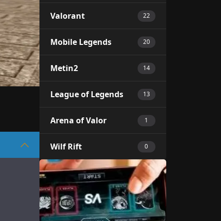
Valorant
22
Mobile Legends
20
Metin2
14
League of Legends
13
Arena of Valor
1
Wilf Rift
0