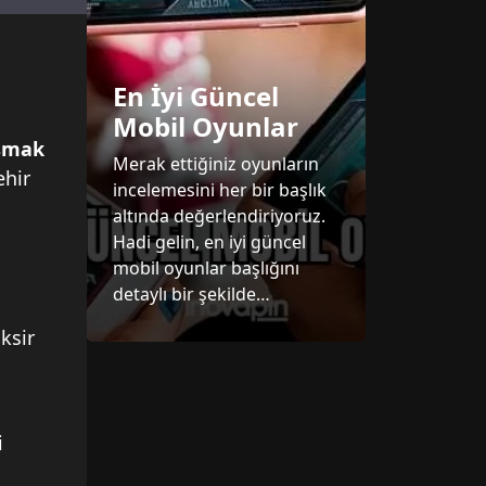
n
En İyi Güncel
Mobil Oyunlar
asmak
Merak ettiğiniz oyunların
ehir
incelemesini her bir başlık
.
altında değerlendiriyoruz.
Hadi gelin, en iyi güncel
mobil oyunlar başlığını
detaylı bir şekilde
i
inceleyelim.
ksir
i