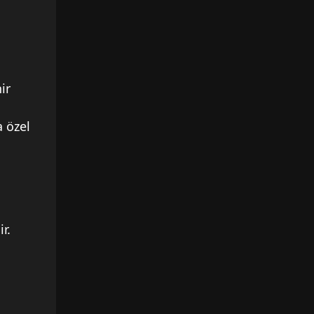
ir
a özel
r.