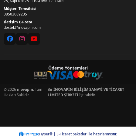
25, Kapı No: 2511 BAYRAKLI / İZMİR
Müşteri Temsilcisi
08503089235
İletişim E-Posta
destek@inovapin.com
Ödeme Yöntemleri
© 2026
inovapin
. Tüm
Bir
İNOVAPİN BİLİŞİM SANAYİ VE TİCARET
Hakları Saklıdır.
LİMİTED ŞİRKETİ
İştirakidir.
Hyper® | E-Ticaret paketleri ile hazırlanmıştır.