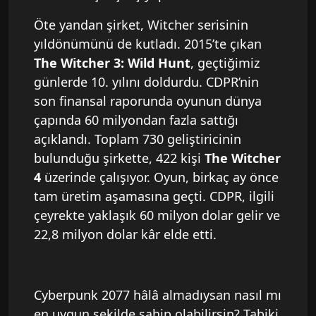
Öte yandan şirket, Witcher serisinin
yıldönümünü de kutladı. 2015’te çıkan
The Witcher 3: Wild Hunt
, geçtiğimiz
günlerde 10. yılını doldurdu. CDPR’nin
son finansal raporunda oyunun dünya
çapında 60 milyondan fazla sattığı
açıklandı. Toplam 730 geliştiricinin
bulunduğu şirkette, 422 kişi
The Witcher
4
üzerinde çalışıyor. Oyun, birkaç ay önce
tam üretim aşamasına geçti. CDPR, ilgili
çeyrekte yaklaşık 60 milyon dolar gelir ve
22,8 milyon dolar kâr elde etti.
Cyberpunk 2077 hâlâ almadıysan nasıl mı
en uygun şekilde sahip olabilirsin? Tabiki