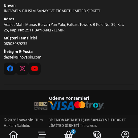
Unvan
İNOVAPİN BİLİŞİM SANAYİ VE TİCARET LİMİTED ŞİRKETİ
Adres
Adalet Mah. Manas Bulvarı Yan Yolu, Folkart Towers B Kule No: 39, Kat:
25, Kapı No: 2511 BAYRAKLI / İZMİR
Müşteri Temsilcisi
08503089235
İletişim E-Posta
destek@inovapin.com
Ödeme Yöntemleri
© 2026
inovapin
. Tüm
Bir
İNOVAPİN BİLİŞİM SANAYİ VE TİCARET
Hakları Saklıdır.
LİMİTED ŞİRKETİ
İştirakidir.
0