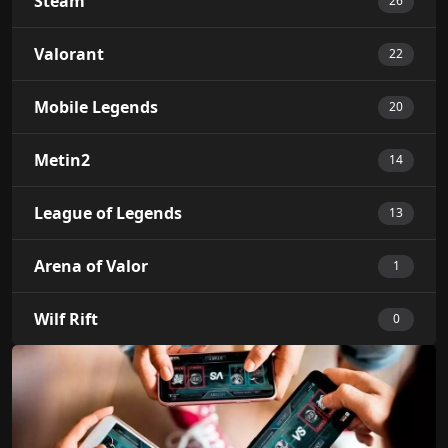
Steam
26
Valorant
22
Mobile Legends
20
Metin2
14
League of Legends
13
Arena of Valor
1
Wilf Rift
0