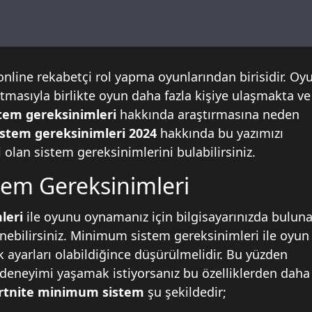
online rekabetçi rol yapma oyunlarından birisidir. Oy
tmasıyla birlikte oyun daha fazla kişiye ulaşmakta ve
stem gereksinimleri​
hakkında araştırmasına neden
istem gereksinimleri​ 2024
hakkında bu yazımızı
i olan sistem gereksinimlerini bulabilirsiniz.
em Gereksinimleri​
leri
ile oyunu oynamanız için bilgisayarınızda bulun
ebilirsiniz. Minimum sistem gereksinimleri ile oyun
 ayarları olabildiğince düşürülmelidir. Bu yüzden
deneyimi yaşamak istiyorsanız bu özelliklerden daha 
rtnite minimum sistem
şu şekildedir;