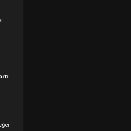
z
artı
 eğer