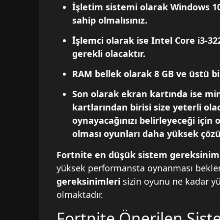
İşletim sistemi olarak Windows 10
sahip olmalısınız.
İşlemci olarak ise Intel Core i3-3
gerekli olacaktır.
RAM bellek olarak 8 GB ve üstü bir
Son olarak ekran kartında ise m
kartlarından birisi size yeterli o
oynayacağınızı belirleyeceği için 
olması oyunları daha yüksek çözü
Fortnite en düşük sistem gereksiniml
yüksek performansta oynanması bekl
gereksinimleri
sizin oyunu ne kadar y
olmaktadır.
Fortnite Önerilen Sist