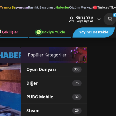
Yayıncı Başvurusu
Bayilik Başvurusu
Haberler
Çözüm Merkezi
Türkçe / TL
Giriş Yap
veya üye ol
Çekilişler
Bakiye Yükle
Yayıncı Destekle
Popüler Kategoriler
Oyun Dünyası
300
Diğer
75
PUBG Mobile
32
Steam
26