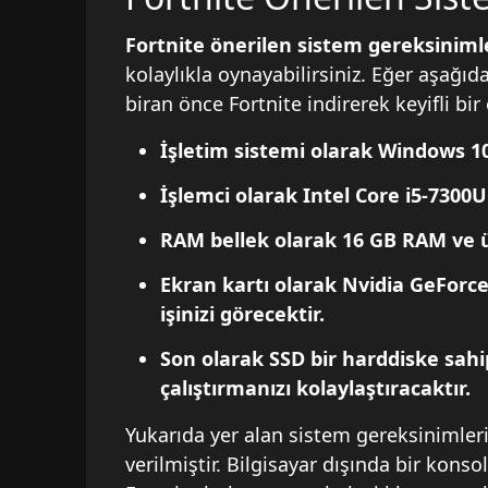
Fortnite önerilen sistem gereksinimle
kolaylıkla oynayabilirsiniz. Eğer aşağıd
biran önce Fortnite indirerek keyifli bir
İşletim sistemi olarak Windows 10/
İşlemci olarak Intel Core i5-7300
RAM bellek olarak 16 GB RAM ve ü
Ekran kartı olarak Nvidia GeForc
işinizi görecektir.
Son olarak SSD bir harddiske sah
çalıştırmanızı kolaylaştıracaktır.
Yukarıda yer alan sistem gereksinimler
verilmiştir. Bilgisayar dışında bir kon