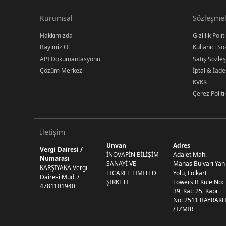
Kurumsal
Sözleşmel
Hakkımızda
Gizlilik Polit
Bayimiz Ol
Kullanıcı S
API Dökümantasyonu
Satış Sözle
Çözüm Merkezi
İptal & İade
KVKK
Çerez Politi
İletişim
Unvan
Adres
Vergi Dairesi /
İNOVAPİN BİLİŞİM
Adalet Mah.
Numarası
SANAYİ VE
Manas Bulvarı Yan
KARŞIYAKA Vergi
TİCARET LİMİTED
Yolu, Folkart
Dairesi Müd. /
ŞİRKETİ
Towers B Kule No:
4781101940
39, Kat: 25, Kapı
No: 2511 BAYRAKL
/ İZMİR