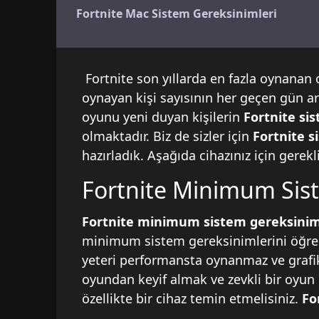
Fortnite Mac Sistem Gereksinimleri​
Fortnite son yıllarda en fazla oynanan 
oynayan kişi sayısının her geçen gün ar
oyunu yeni duyan kişilerin
Fortnite si
olmaktadır. Biz de sizler için
Fortnite s
hazırladık. Aşağıda cihazınız için gerekl
Fortnite Minimum Sist
Fortnite minimum sistem gereksinim
minimum sistem gereksinimlerini öğren
yeteri performansta oynanmaz ve grafik
oyundan keyif almak ve zevkli bir oyun 
özellikte bir cihaz temin etmelisiniz.
Fo