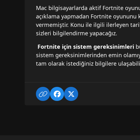
Mac bilgisayarlarda aktif Fortnite oyu
açıklama yapmadan Fortnite oyununu ka
vermemiştir. Konu ile ilgili ilerleyen tar
sizleri bilgilendirme yapacağız.
Fortnite için sistem gereksinimleri​
b
sistem gereksinimlerinden emin olamı
tam olarak istediğiniz bilgilere ulaşabili