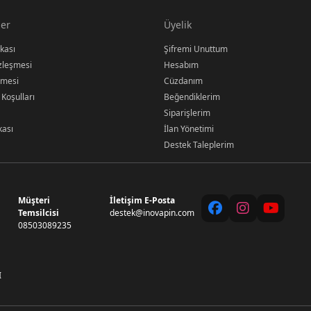
er
Üyelik
ikası
Şifremi Unuttum
özleşmesi
Hesabım
şmesi
Cüzdanım
 Koşulları
Beğendiklerim
Siparişlerim
kası
İlan Yönetimi
Destek Taleplerim
Müşteri
İletişim E-Posta
Temsilcisi
destek@inovapin.com
08503089235
I