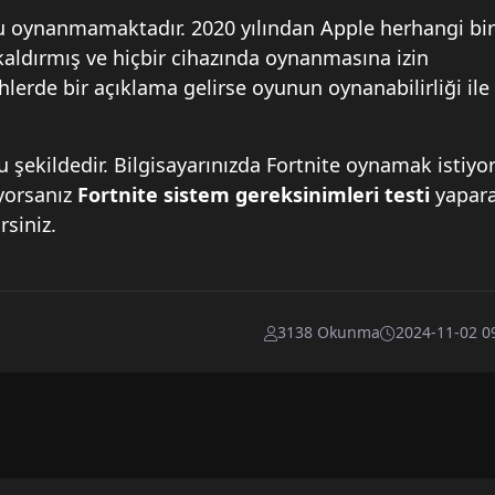
nu oynanmamaktadır. 2020 yılından Apple herhangi bi
ldırmış ve hiçbir cihazında oynanmasına izin
ihlerde bir açıklama gelirse oyunun oynanabilirliği ile i
u şekildedir. Bilgisayarınızda Fortnite oynamak istiyo
yorsanız
Fortnite sistem gereksinimleri testi​
yapar
rsiniz.
3138 Okunma
2024-11-02 0