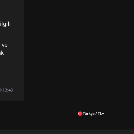
r
lgili
r ve
ak
9:13:49
Türkçe / TL