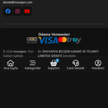
destek@inovapin.com
Ödeme Yöntemleri
© 2026
inovapin
. Tüm
Bir
İNOVAPİN BİLİŞİM SANAYİ VE TİCARET
Hakları Saklıdır.
LİMİTED ŞİRKETİ
İştirakidir.
0
Ana Sayfa
Kategoriler
Sepetim
Canlı Destek
Hesabım
Hyper® | E-Ticaret paketleri ile hazırlanmıştır.