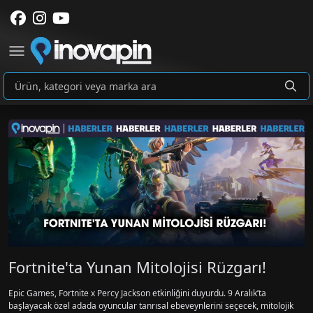
Fortnite'ta Yunan Mitolojisi Rüzgarı!
Epic Games, Fortnite x Percy Jackson etkinliğini duyurdu. 9 Aralık’ta
başlayacak özel adada oyuncular tanrısal ebeveynlerini seçecek, mitolojik