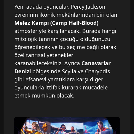
Yeni adada oyuncular, Percy Jackson
evreninin ikonik mekânlarından biri olan
Melez Kampı (Camp Half-Blood)
atmosferiyle karşılanacak. Burada hangi
mitolojik tanrının çocuğu olduğunuzu
öğrenebilecek ve bu seçime bağlı olarak
özel tanrısal yetenekler
kazanabileceksiniz. Ayrıca
Canavarlar
Denizi
bölgesinde Scylla ve Charybdis
gibi efsanevi yaratıklara karşı diğer
oyuncularla ittifak kurarak mücadele
etmek mümkün olacak.