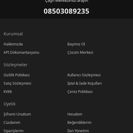
Çağrı Merkezimizi arayın
08503089235
Kurumsal
Hakkımızda
Bayimiz Ol
API Dökümantasyonu
Çözüm Merkezi
Sözleşmeler
Gizlilik Politikası
Kullanıcı Sözleşmesi
Satış Sözleşmesi
İptal & İade Koşulları
KVKK
Çerez Politikası
Üyelik
Şifremi Unuttum
Hesabım
Cüzdanım
Beğendiklerim
Siparişlerim
İlan Yönetimi