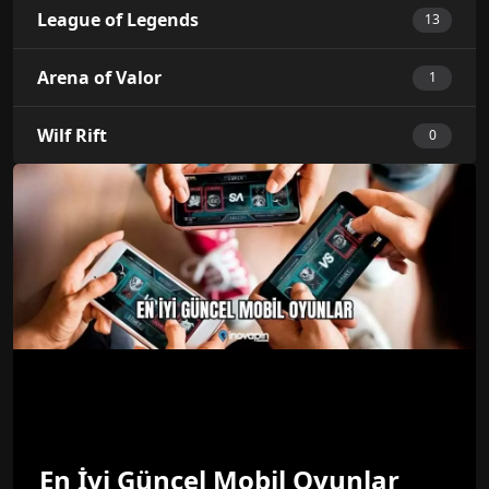
League of Legends
13
Arena of Valor
1
Wilf Rift
0
En İyi Güncel Mobil Oyunlar