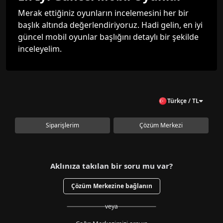
Merak ettiğiniz oyunların incelemesini her bir
başlık altında değerlendiriyoruz. Hadi gelin, en iyi
güncel mobil oyunlar başlığını detaylı bir şekilde
inceleyelim.
Türkçe / TL
Siparişlerim
Çözüm Merkezi
Aklınıza takılan bir soru mu var?
Çözüm Merkezine bağlanın
veya