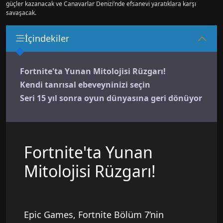
güçler kazanacak ve Canavarlar Denizi’nde efsanevi yaratıklara karşı
savaşacak.
İçindekiler
Fortnite'ta Yunan Mitolojisi Rüzgarı!
Kendi tanrısal ebeveyninizi seçin
Seri 15 yıl sonra oyun dünyasına geri dönüyor
Fortnite'ta Yunan
Mitolojisi Rüzgarı!
Epic Games, Fortnite Bölüm 7’nin