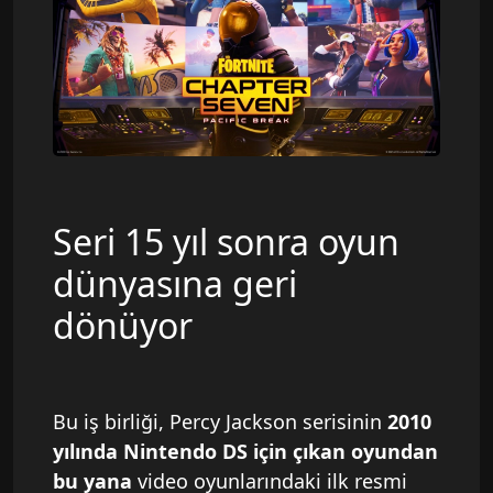
Seri 15 yıl sonra oyun
dünyasına geri
dönüyor
Bu iş birliği, Percy Jackson serisinin
2010
yılında Nintendo DS için çıkan oyundan
bu yana
video oyunlarındaki ilk resmi