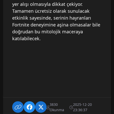
yer alışı olmasıyla dikkat çekiyor.
Tamamen ücretsiz olarak sunulacak
etkinlik sayesinde, serinin hayranları
Fortnite deneyimine aşina olmasalar bile
doğrudan bu mitolojik maceraya
katılabilecek.
3830
2025-12-20
Okunma
23:36:37