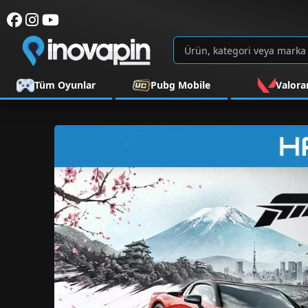
Tüm Oyunlar
Pubg Mobile
Valora