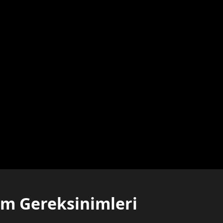
em Gereksinimleri