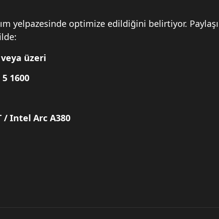
ım yelpazesinde optimize edildiğini belirtiyor. Paylaş
lde:
 veya üzeri
 5 1600
 / Intel Arc A380