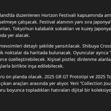
Island’da düzenlenen Horizon Festivali kapsamında a
elmeye çalışacak. Festival alanının yanı sıra Japonya
arı, Tokyo’nun kalabalık sokakları ve kuzey Japonya
nda yer alacak.
mevsimleri detaylı şekilde yansıtılacak. Shibuya Cros
k noktalar da haritada bulunacak. Oyuncular ayrıca 
rce özelleştirebilecek. Kişisel pistler, dinlenme alanla
rla birlikte inşa edilebilecek.
ürü ön planda olacak. 2025 GR GT Prototipi ve 2025 T
kan araçları arasında yer alıyor. Yeni “Collection Jou
u boyunca topladıkları hatıraları dijital bir koleksiy