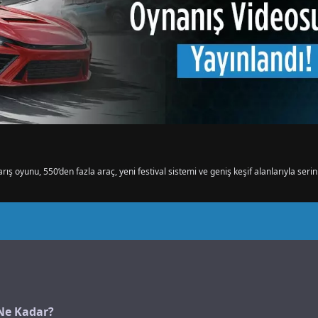
 oyunu, 550’den fazla araç, yeni festival sistemi ve geniş keşif alanlarıyla seri
 Ne Kadar?