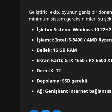
Geliştirici ekip, oyunun geniş bir donan
minimum sistem gereksinimleri şu şeki
İşletim Sistemi: Windows 10 22H2
İşlemci: Intel i5-8400 / AMD Ryzen
Bellek: 16 GB RAM
Ekran Kartı: GTX 1650 / RX 6500 XT
DirectX: 12
Depolama: SSD gerekli
Ağ: Genişbant internet bağlantısı