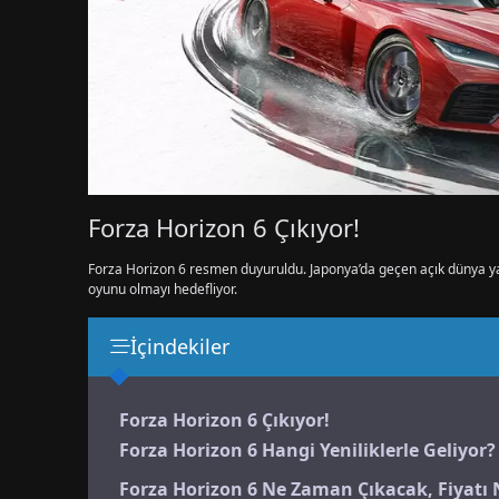
Forza Horizon 6 Çıkıyor!
Forza Horizon 6 resmen duyuruldu. Japonya’da geçen açık dünya yarış
oyunu olmayı hedefliyor.
İçindekiler
Forza Horizon 6 Çıkıyor!
Forza Horizon 6 Hangi Yeniliklerle Geliyor?
Forza Horizon 6 Ne Zaman Çıkacak, Fiyatı