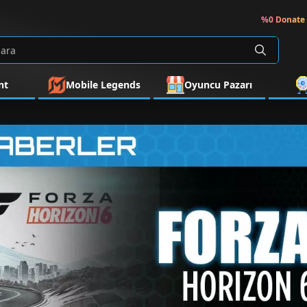
%0 Donate 
nt
Mobile Legends
Oyuncu Pazarı