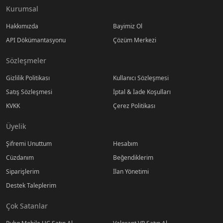
Kurumsal
Hakkımızda
Bayimiz Ol
API Dökümantasyonu
Çözüm Merkezi
Sözleşmeler
Gizlilik Politikası
Kullanıcı Sözleşmesi
Satış Sözleşmesi
İptal & İade Koşulları
KVKK
Çerez Politikası
Üyelik
Şifremi Unuttum
Hesabım
Cüzdanım
Beğendiklerim
Siparişlerim
İlan Yönetimi
Destek Taleplerim
Çok Satanlar