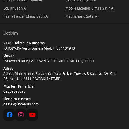
Pubg Mobile UC Satın Al
Valorant VP Satın Al
LoL RP Satın Al
Mobile Legends Elmas Satın Al
Pasha Fencer Elmas Satın Al
Metin2 Yang Satın Al
İletişim
Vergi Dairesi / Numarası
KARŞIYAKA Vergi Dairesi Müd. / 4781101940
Unvan
İNOVAPİN BİLİŞİM SANAYİ VE TİCARET LİMİTED ŞİRKETİ
Adres
Adalet Mah. Manas Bulvarı Yan Yolu, Folkart Towers B Kule No: 39, Kat:
25, Kapı No: 2511 BAYRAKLI / İZMİR
Müşteri Temsilcisi
08503089235
İletişim E-Posta
destek@inovapin.com