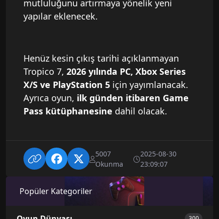
mutluluğunu artırmaya yönelik yeni
yapılar eklenecek.
Henüz kesin çıkış tarihi açıklanmayan
Tropico 7,
2026 yılında PC, Xbox Series
X/S ve PlayStation 5
için yayımlanacak.
Ayrıca oyun,
ilk günden itibaren Game
Pass kütüphanesine
dahil olacak.
5007
2025-08-30
Okunma
23:09:07
Popüler Kategoriler
Oyun Dünyası
300