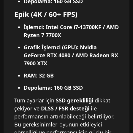
Depolama
: 160 GB SSD
Epik (4K / 60+ FPS)
İşlemci
: Intel Core i7-13700KF / AMD
Ryzen 7 7700X
Grafik İşlemci (GPU)
: Nvidia
GeForce RTX 4080 / AMD Radeon RX
7900 XTX
RAM
: 32 GB
Depolama
: 160 GB SSD
Tüm ayarlar için
SSD gerekliliği
dikkat
çekiyor ve
DLSS / FSR desteği
ile
performansın artırılabileceği belirtiliyor.
Bu gereksinimler, oyunun etkileyici
görselliği ve performansı için güçlü bir