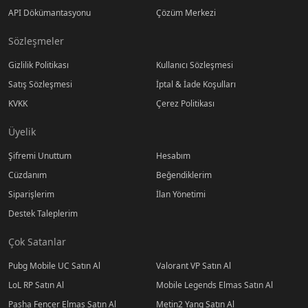
API Dökümantasyonu
Çözüm Merkezi
Sözleşmeler
Gizlilik Politikası
Kullanıcı Sözleşmesi
Satış Sözleşmesi
İptal & İade Koşulları
KVKK
Çerez Politikası
Üyelik
Şifremi Unuttum
Hesabım
Cüzdanım
Beğendiklerim
Siparişlerim
İlan Yönetimi
Destek Taleplerim
Çok Satanlar
Pubg Mobile UC Satın Al
Valorant VP Satın Al
LoL RP Satın Al
Mobile Legends Elmas Satın Al
Pasha Fencer Elmas Satın Al
Metin2 Yang Satın Al