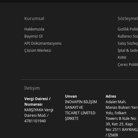
Kurumsal
Sözleşmel
Hakkımızda
Gizlilik Polit
Bayimiz Ol
Kullanıcı S
API Dökümantasyonu
Satış Sözle
Çözüm Merkezi
İptal & İade
KVKK
Çerez Politi
İletişim
Unvan
Adres
Vergi Dairesi /
İNOVAPİN BİLİŞİM
Adalet Mah.
Numarası
SANAYİ VE
Manas Bulvarı Yan
KARŞIYAKA Vergi
TİCARET LİMİTED
Yolu, Folkart
Dairesi Müd. /
ŞİRKETİ
Towers B Kule No:
4781101940
39, Kat: 25, Kapı
No: 2511 BAYRAKL
/ İZMİR