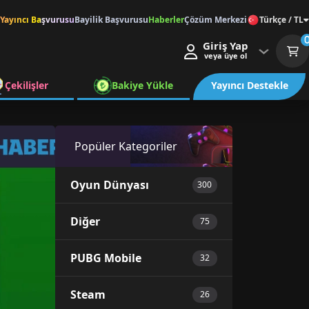
Yayıncı Başvurusu
Bayilik Başvurusu
Haberler
Çözüm Merkezi
Türkçe / TL
Giriş Yap
veya üye ol
Çekilişler
Bakiye Yükle
Yayıncı Destekle
Popüler Kategoriler
Oyun Dünyası
300
Diğer
75
PUBG Mobile
32
Steam
26