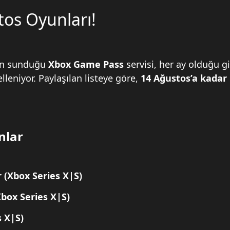
os Oyunları!
için sunduğu
Xbox Game Pass
servisi, her ay olduğu gi
leniyor. Paylaşılan listeye göre,
14 Ağustos’a kadar
nlar
r
(Xbox Series X|S)
box Series X|S)
s X|S)