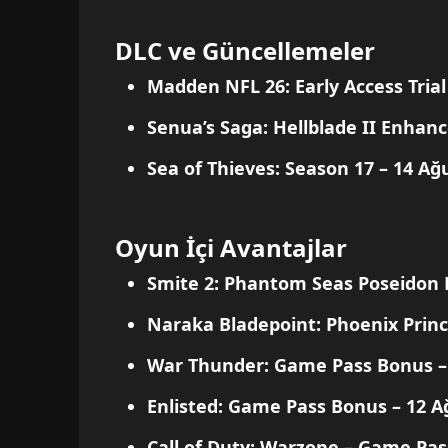
DLC ve Güncellemeler
Madden NFL 26: Early Access Trial
Senua’s Saga: Hellblade II Enhan
Sea of Thieves: Season 17
– 14 Ağ
Oyun İçi Avantajlar
Smite 2: Phantom Seas Poseidon
Naraka Bladepoint: Phoenix Prin
War Thunder: Game Pass Bonus
–
Enlisted: Game Pass Bonus
– 12 A
Call of Duty: Warzone – Game Pas