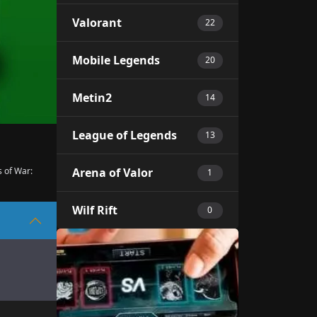
Valorant
22
Mobile Legends
20
Metin2
14
League of Legends
13
s of War:
Arena of Valor
1
Wilf Rift
0