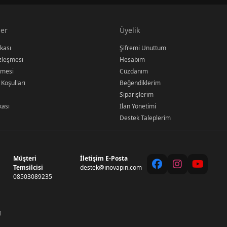
er
Üyelik
ikası
Şifremi Unuttum
özleşmesi
Hesabım
şmesi
Cüzdanım
 Koşulları
Beğendiklerim
Siparişlerim
kası
İlan Yönetimi
Destek Taleplerim
Müşteri
İletişim E-Posta
Temsilcisi
destek@inovapin.com
08503089235
I