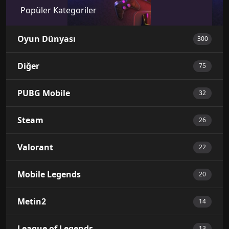
Popüler Kategoriler
Oyun Dünyası
300
Diğer
75
PUBG Mobile
32
Steam
26
Valorant
22
Mobile Legends
20
Metin2
14
League of Legends
13