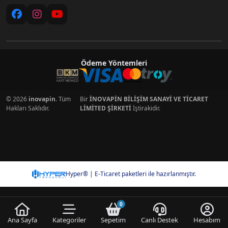
Ödeme Yöntemleri
© 2026
inovapin
. Tüm
Bir
İNOVAPİN BİLİŞİM SANAYİ VE TİCARET
Hakları Saklıdır.
LİMİTED ŞİRKETİ
İştirakidir.
Hyper® | E-Ticaret paketleri ile hazırlanmıştır.
0
Ana Sayfa
Kategoriler
Sepetim
Canlı Destek
Hesabım