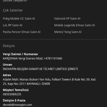
Destek Taleplerim
Çok Satanlar
Pubg Mobile UC Satın Al
Valorant VP Satın Al
LoL RP Satın Al
Mobile Legends Elmas Satın Al
Pasha Fencer Elmas Satın Al
Metin2 Yang Satın Al
İletişim
Vergi Dairesi / Numarası
KARŞIYAKA Vergi Dairesi Müd. / 4781101940
Unvan
İNOVAPİN BİLİŞİM SANAYİ VE TİCARET LİMİTED ŞİRKETİ
Adres
Adalet Mah. Manas Bulvarı Yan Yolu, Folkart Towers B Kule No: 39, Kat:
25, Kapı No: 2511 BAYRAKLI / İZMİR
Müşteri Temsilcisi
08503089235
İletişim E-Posta
destek@inovapin.com