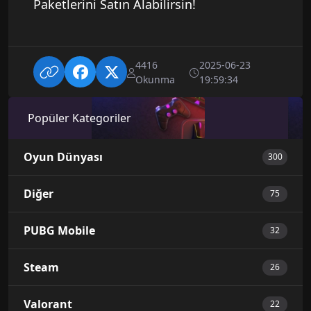
Paketlerini Satın Alabilirsin!
4416
2025-06-23
Okunma
19:59:34
Popüler Kategoriler
Oyun Dünyası
300
Diğer
75
PUBG Mobile
32
Steam
26
Valorant
22