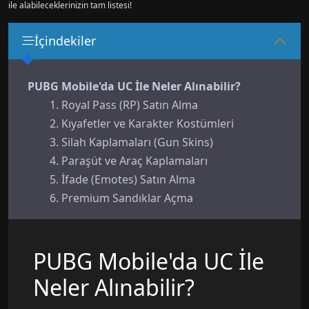
ile alabileceklerinizin tam listesi!
İçindekiler
PUBG Mobile'da UC İle Neler Alınabilir?
1. Royal Pass (RP) Satın Alma
2. Kıyafetler ve Karakter Kostümleri
3. Silah Kaplamaları (Gun Skins)
4. Paraşüt ve Araç Kaplamaları
5. İfade (Emotes) Satın Alma
6. Premium Sandıklar Açma
7. Karakterler ve Yetenekleri
8. İsim Değiştirme Kartı ve Diğer Hizmetler
PUBG Mobile'da UC İle
9. Özel Etkinliklere Katılım
Neler Alınabilir?