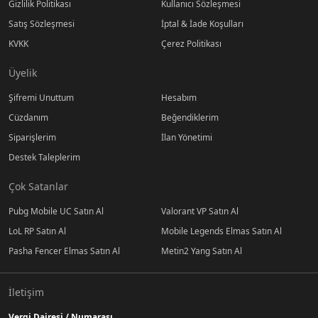
Gizlilik Politikası
Kullanıcı Sözleşmesi
Satış Sözleşmesi
İptal & İade Koşulları
KVKK
Çerez Politikası
Üyelik
Şifremi Unuttum
Hesabım
Cüzdanım
Beğendiklerim
Siparişlerim
İlan Yönetimi
Destek Taleplerim
Çok Satanlar
Pubg Mobile UC Satın Al
Valorant VP Satın Al
LoL RP Satın Al
Mobile Legends Elmas Satın Al
Pasha Fencer Elmas Satın Al
Metin2 Yang Satın Al
İletişim
Vergi Dairesi / Numarası