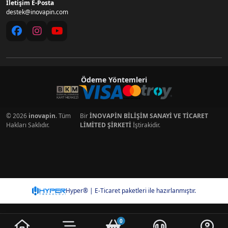
İletişim E-Posta
destek@inovapin.com
Ödeme Yöntemleri
© 2026
inovapin
. Tüm
Bir
İNOVAPİN BİLİŞİM SANAYİ VE TİCARET
Hakları Saklıdır.
LİMİTED ŞİRKETİ
İştirakidir.
Hyper® | E-Ticaret paketleri ile hazırlanmıştır.
0