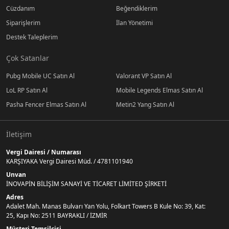
Cüzdanım
Beğendiklerim
Siparişlerim
İlan Yönetimi
Destek Taleplerim
Çok Satanlar
Pubg Mobile UC Satın Al
Valorant VP Satın Al
LoL RP Satın Al
Mobile Legends Elmas Satın Al
Pasha Fencer Elmas Satın Al
Metin2 Yang Satın Al
İletişim
Vergi Dairesi / Numarası
KARŞIYAKA Vergi Dairesi Müd. / 4781101940
Unvan
İNOVAPİN BİLİŞİM SANAYİ VE TİCARET LİMİTED ŞİRKETİ
Adres
Adalet Mah. Manas Bulvarı Yan Yolu, Folkart Towers B Kule No: 39, Kat:
25, Kapı No: 2511 BAYRAKLI / İZMİR
Müşteri Temsilcisi