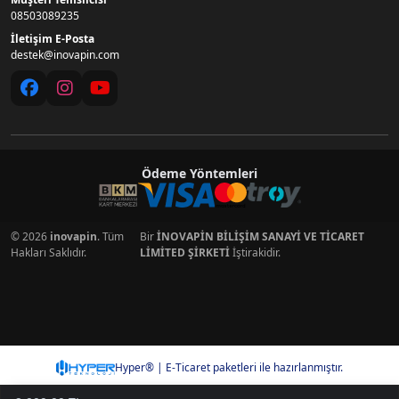
08503089235
İletişim E-Posta
destek@inovapin.com
Ödeme Yöntemleri
© 2026
inovapin
. Tüm
Bir
İNOVAPİN BİLİŞİM SANAYİ VE TİCARET
Hakları Saklıdır.
LİMİTED ŞİRKETİ
İştirakidir.
Hyper® | E-Ticaret paketleri ile hazırlanmıştır.