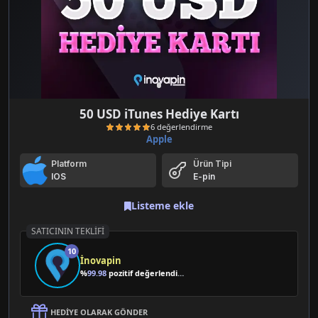
50 USD iTunes Hediye Kartı
Apple
Platform
Ürün Tipi
IOS
E-pin
Listeme ekle
SATICININ TEKLIFI
6 değerlendirme
10
İnovapin
%
99.98
pozitif değerlendirme
HEDIYE OLARAK GÖNDER