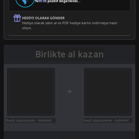
%
99.98
pozitif değerlendirme
HEDIYE OLARAK GÖNDER
Hediye olarak satın al ve PDF hediye kartın indirmeye hazır
olsun.
Birlikte al kazan
Seçili siparişlerde - İndirimli!
Seçili siparişlerde - İndirimli!