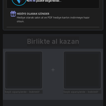
%
99.98
pozitif değerlendirme
HEDIYE OLARAK GÖNDER
Hediye olarak satın al ve PDF hediye kartın indirmeye hazır
olsun.
Birlikte al kazan
Seçili siparişlerde - İndirimli!
Seçili siparişlerde - İndirimli!