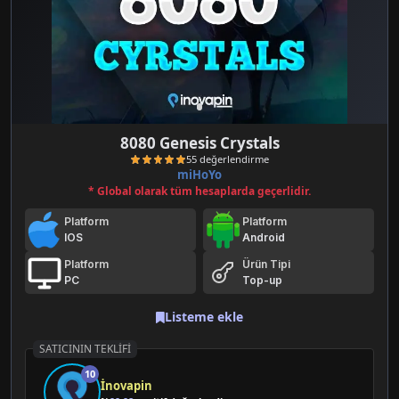
8080 Genesis Crystals
miHoYo
* Global olarak tüm hesaplarda geçerlidir.
Platform
Platform
IOS
Android
Platform
Ürün Tipi
PC
Top-up
55 değerlendirme
Listeme ekle
SATICININ TEKLIFI
10
İnovapin