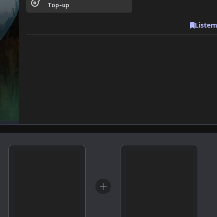
Top-up
Listem