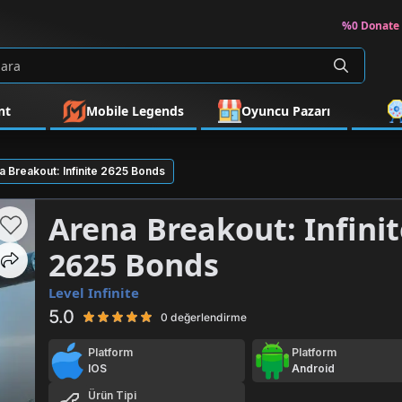
%0 Donate 
nt
Mobile Legends
Oyuncu Pazarı
a Breakout: Infinite 2625 Bonds
Arena Breakout: Infini
2625 Bonds
Level Infinite
5.0
0 değerlendirme
Platform
Platform
IOS
Android
Ürün Tipi