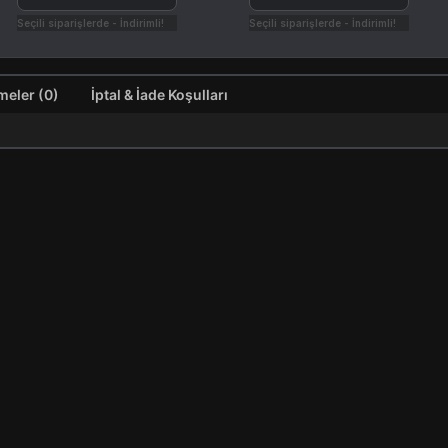
Seçili siparişlerde - İndirimli!
Seçili siparişlerde - İndirimli!
Değerlendirmeler (0)
İptal & İade Koşulları