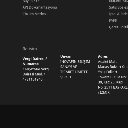
Bayimiz Ol
Kullanıcı S
API Dökümantasyonu
Satış Sözle
Çözüm Merkezi
İptal & İade
KVKK
Çerez Politi
İletişim
Unvan
Adres
Vergi Dairesi /
İNOVAPİN BİLİŞİM
Adalet Mah.
Numarası
SANAYİ VE
Manas Bulvarı Yan
KARŞIYAKA Vergi
TİCARET LİMİTED
Yolu, Folkart
Dairesi Müd. /
ŞİRKETİ
Towers B Kule No:
4781101940
39, Kat: 25, Kapı
No: 2511 BAYRAKL
/ İZMİR