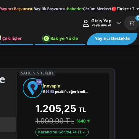
Yayıncı Başvurusu
Bayilik Başvurusu
Haberler
Çözüm Merkezi
Türkçe / TL
Giriş Yap
veya üye ol
Çekilişler
Bakiye Yükle
Yayıncı Destekle
SATICININ TEKLIFI
te
10
İnovapin
%
99.98
pozitif değerlendirme
1.205,25
TL
1.999,99 TL
%40
Kazancımı Gör
794,74 TL