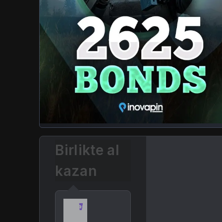
Birlikte al
kazan