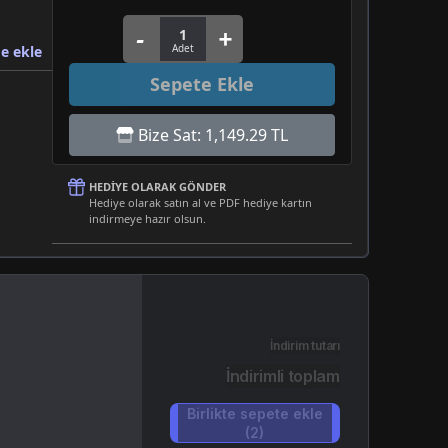
e ekle
Sepete Ekle
Bize Sat: 1,149.29 TL
HEDIYE OLARAK GÖNDER
Hediye olarak satın al ve PDF hediye kartın
indirmeye hazır olsun.
İndirim tutarı
İndirimli toplam
Birlikte sepete ekle
(2)