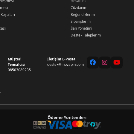
özleşmesi
Hesabım
şmesi
Cüzdanım
 Koşulları
Beğendiklerim
Siparişlerim
kası
İlan Yönetimi
Destek Taleplerim
Müşteri
İletişim E-Posta
Temsilcisi
destek@inovapin.com
08503089235
I
Ödeme Yöntemleri