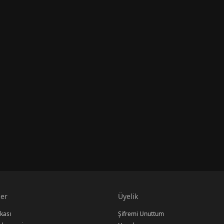
er
Üyelik
ikası
Şifremi Unuttum