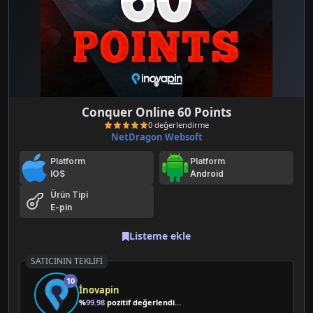
Conquer Online 60 Points
NetDragon Websoft
Platform
Platform
IOS
Android
Ürün Tipi
E-pin
0 değerlendirme
Listeme ekle
SATICININ TEKLIFI
10
İnovapin
%
99.98
pozitif değerlendirme