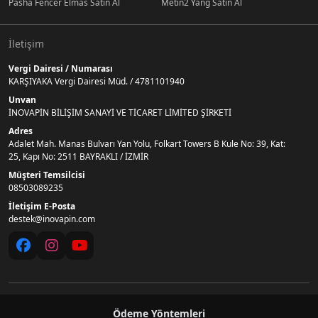
Pasha Fencer Elmas Satın Al
Metin2 Yang Satın Al
İletişim
Vergi Dairesi / Numarası
KARŞIYAKA Vergi Dairesi Müd. / 4781101940
Unvan
İNOVAPİN BİLİŞİM SANAYİ VE TİCARET LİMİTED ŞİRKETİ
Adres
Adalet Mah. Manas Bulvarı Yan Yolu, Folkart Towers B Kule No: 39, Kat:
25, Kapı No: 2511 BAYRAKLI / İZMİR
Müşteri Temsilcisi
08503089235
İletişim E-Posta
destek@inovapin.com
Ödeme Yöntemleri