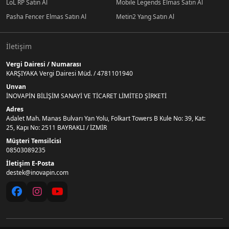
LoL RP Satın Al
Mobile Legends Elmas Satın Al
Pasha Fencer Elmas Satın Al
Metin2 Yang Satın Al
İletişim
Vergi Dairesi / Numarası
KARŞIYAKA Vergi Dairesi Müd. / 4781101940
Unvan
İNOVAPİN BİLİŞİM SANAYİ VE TİCARET LİMİTED ŞİRKETİ
Adres
Adalet Mah. Manas Bulvarı Yan Yolu, Folkart Towers B Kule No: 39, Kat:
25, Kapı No: 2511 BAYRAKLI / İZMİR
Müşteri Temsilcisi
08503089235
İletişim E-Posta
destek@inovapin.com