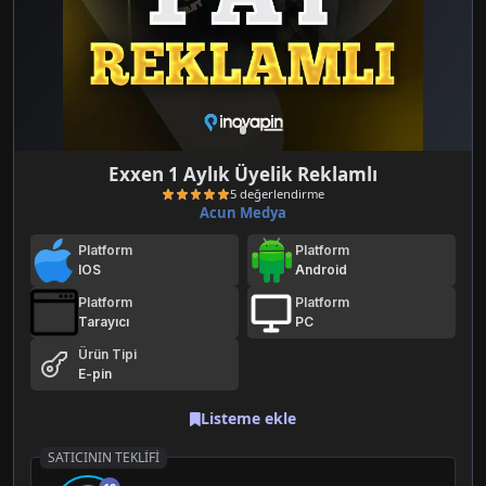
Exxen 1 Aylık Üyelik Reklamlı
Acun Medya
Platform
Platform
IOS
Android
Platform
Platform
Tarayıcı
PC
Ürün Tipi
5 değerlendirme
E-pin
Listeme ekle
SATICININ TEKLIFI