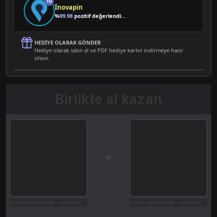
10
İnovapin
%
99.98
pozitif değerlendirme
HEDIYE OLARAK GÖNDER
Hediye olarak satın al ve PDF hediye kartın indirmeye hazır
olsun.
Birlikte al kazan
Seçili siparişlerde - İndirimli!
Seçili siparişlerde - İndirimli!