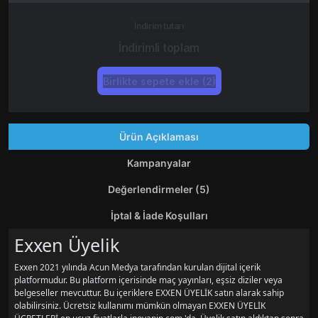
İndirim tutarı
İndirimli toplam
Birlikte sepete ekle (2)
Ürün Açıklaması
Kampanyalar
Değerlendirmeler (5)
İptal & İade Koşulları
Exxen Üyelik
Exxen 2021 yılında Acun Medya tarafından kurulan dijital içerik
platformudur. Bu platform içerisinde maç yayınları, eşsiz diziler veya
belgeseller mevcuttur. Bu içeriklere EXXEN ÜYELİK satın alarak sahip
olabilirsiniz. Ücretsiz kullanımı mümkün olmayan EXXEN ÜYELİK