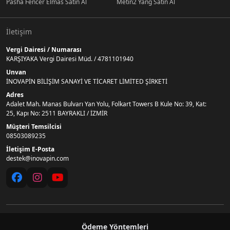
Pasha Fencer Elmas Satın Al
Metin2 Yang Satın Al
İletişim
Vergi Dairesi / Numarası
KARŞIYAKA Vergi Dairesi Müd. / 4781101940
Unvan
İNOVAPİN BİLİŞİM SANAYİ VE TİCARET LİMİTED ŞİRKETİ
Adres
Adalet Mah. Manas Bulvarı Yan Yolu, Folkart Towers B Kule No: 39, Kat:
25, Kapı No: 2511 BAYRAKLI / İZMİR
Müşteri Temsilcisi
08503089235
İletişim E-Posta
destek@inovapin.com
Ödeme Yöntemleri