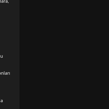
lara,
nu
onları
la