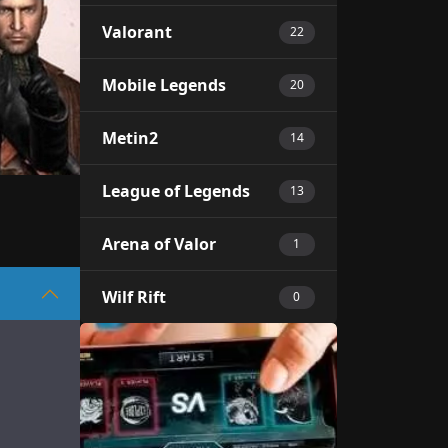
Valorant
22
Mobile Legends
20
Metin2
14
League of Legends
13
Arena of Valor
1
Wilf Rift
0