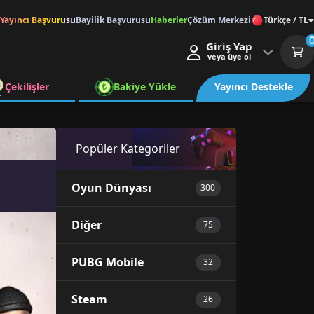
Yayıncı Başvurusu
Bayilik Başvurusu
Haberler
Çözüm Merkezi
Türkçe / TL
Giriş Yap
veya üye ol
Çekilişler
Bakiye Yükle
Yayıncı Destekle
Popüler Kategoriler
Oyun Dünyası
300
Diğer
75
PUBG Mobile
32
Steam
26