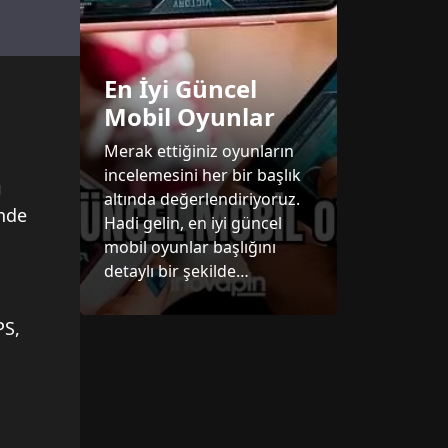
En İyi Güncel
Mobil Oyunlar
Merak ettiğiniz oyunların
incelemesini her bir başlık
ı
altında değerlendiriyoruz.
inde
Hadi gelin, en iyi güncel
mobil oyunlar başlığını
detaylı bir şekilde
inceleyelim.
PS,
i