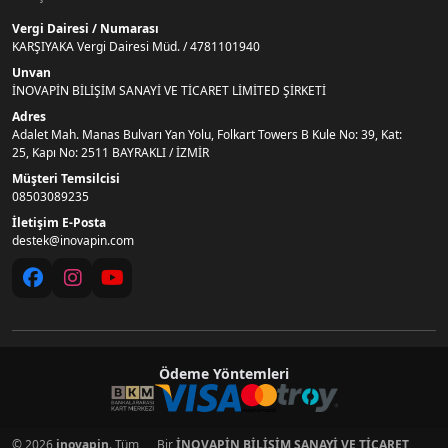
Vergi Dairesi / Numarası
KARŞIYAKA Vergi Dairesi Müd. / 4781101940
Unvan
İNOVAPİN BİLİŞİM SANAYİ VE TİCARET LİMİTED ŞİRKETİ
Adres
Adalet Mah. Manas Bulvarı Yan Yolu, Folkart Towers B Kule No: 39, Kat:
25, Kapı No: 2511 BAYRAKLI / İZMİR
Müşteri Temsilcisi
08503089235
İletişim E-Posta
destek@inovapin.com
Ödeme Yöntemleri
© 2026
inovapin
. Tüm
Bir
İNOVAPİN BİLİŞİM SANAYİ VE TİCARET