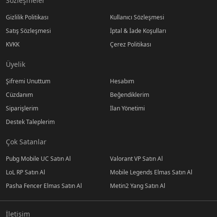
Sözleşmeler
Gizlilik Politikası
Kullanıcı Sözleşmesi
Satış Sözleşmesi
İptal & İade Koşulları
KVKK
Çerez Politikası
Üyelik
Şifremi Unuttum
Hesabım
Cüzdanım
Beğendiklerim
Siparişlerim
İlan Yönetimi
Destek Taleplerim
Çok Satanlar
Pubg Mobile UC Satın Al
Valorant VP Satın Al
LoL RP Satın Al
Mobile Legends Elmas Satın Al
Pasha Fencer Elmas Satın Al
Metin2 Yang Satın Al
İletişim