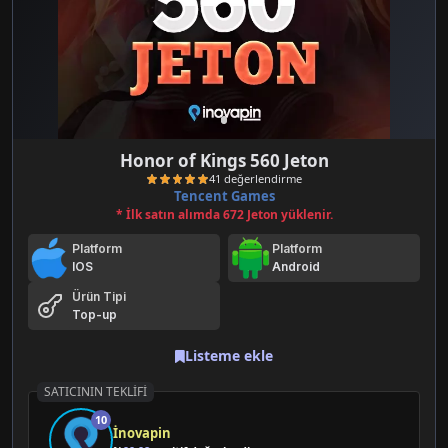
Honor of Kings 560 Jeton
Tencent Games
* İlk satın alımda 672 Jeton yüklenir.
Platform
Platform
IOS
Android
Ürün Tipi
Top-up
41 değerlendirme
Listeme ekle
SATICININ TEKLIFI
10
İnovapin