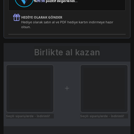
%
99.98
pozitif değerlendirme
HEDIYE OLARAK GÖNDER
Hediye olarak satın al ve PDF hediye kartın indirmeye hazır
olsun.
Birlikte al kazan
Seçili siparişlerde - İndirimli!
Seçili siparişlerde - İndirimli!