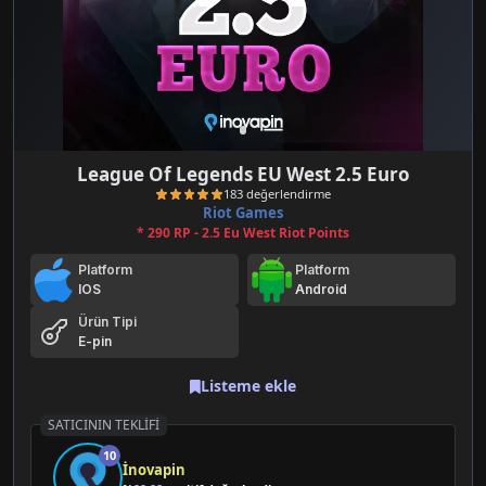
League Of Legends EU West 2.5 Euro
Riot Games
* 290 RP - 2.5 Eu West Riot Points
Platform
Platform
IOS
Android
Ürün Tipi
E-pin
183 değerlendirme
Listeme ekle
SATICININ TEKLIFI
10
İnovapin