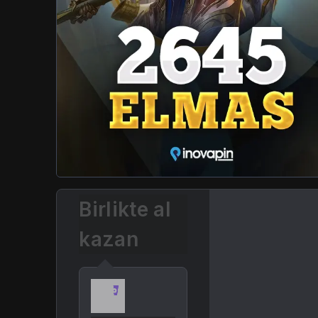
Birlikte al
kazan