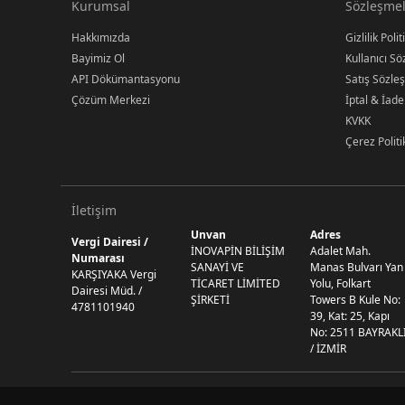
Kurumsal
Sözleşmel
Hakkımızda
Gizlilik Polit
Bayimiz Ol
Kullanıcı S
API Dökümantasyonu
Satış Sözle
Çözüm Merkezi
İptal & İade
KVKK
Çerez Politi
İletişim
Unvan
Adres
Vergi Dairesi /
İNOVAPİN BİLİŞİM
Adalet Mah.
Numarası
SANAYİ VE
Manas Bulvarı Yan
KARŞIYAKA Vergi
TİCARET LİMİTED
Yolu, Folkart
Dairesi Müd. /
ŞİRKETİ
Towers B Kule No:
4781101940
39, Kat: 25, Kapı
No: 2511 BAYRAKL
/ İZMİR