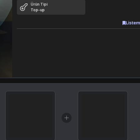
Ürün Tipi
Top-up
Listem