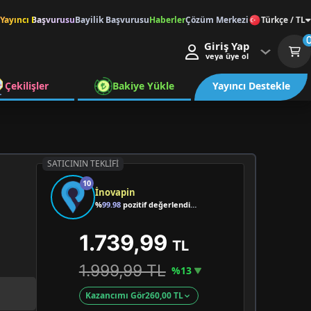
Yayıncı Başvurusu
Bayilik Başvurusu
Haberler
Çözüm Merkezi
Türkçe / TL
Giriş Yap
veya üye ol
Çekilişler
Bakiye Yükle
Yayıncı Destekle
SATICININ TEKLIFI
10
İnovapin
%
99.98
pozitif değerlendirme
1.739,99
TL
1.999,99 TL
%13
Kazancımı Gör
260,00 TL