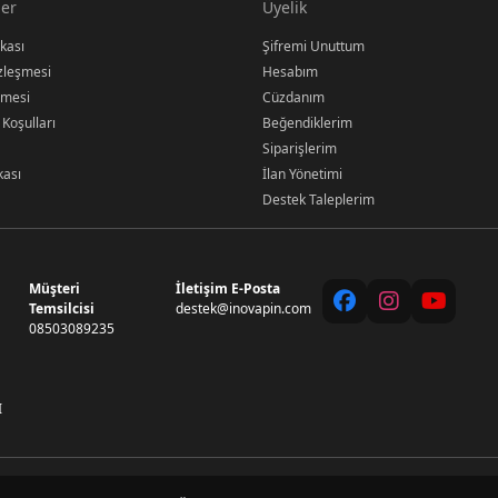
er
Üyelik
ikası
Şifremi Unuttum
özleşmesi
Hesabım
şmesi
Cüzdanım
 Koşulları
Beğendiklerim
Siparişlerim
kası
İlan Yönetimi
Destek Taleplerim
Müşteri
İletişim E-Posta
Temsilcisi
destek@inovapin.com
08503089235
I