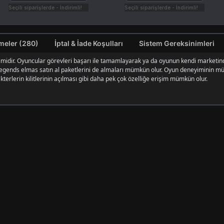
Seçili siparişlerde - İndirimli!
Seçili siparişlerde - İndirimli!
Değerlendirmeler (280)
İptal & İade Koşulları
Sistem Gereksinimleri
midir. Oyuncular görevleri başarı ile tamamlayarak ya da oyunun kendi marketinden
egends elmas satın al paketlerini de almaları mümkün olur. Oyun deneyiminin m
rakterlerin kilitlerinin açılması gibi daha pek çok özelliğe erişim mümkün olur.