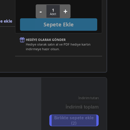
e ekle
Sepete Ekle
HEDIYE OLARAK GÖNDER
Hediye olarak satın al ve PDF hediye kartın
indirmeye hazır olsun.
İndirim tutarı
İndirimli toplam
Birlikte sepete ekle
(2)