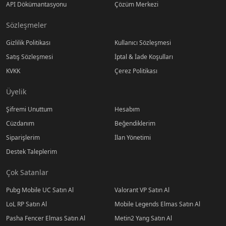
API Dökümantasyonu
Çözüm Merkezi
Sözleşmeler
Gizlilik Politikası
Kullanıcı Sözleşmesi
Satış Sözleşmesi
İptal & İade Koşulları
KVKK
Çerez Politikası
Üyelik
Şifremi Unuttum
Hesabım
Cüzdanım
Beğendiklerim
Siparişlerim
İlan Yönetimi
Destek Taleplerim
Çok Satanlar
Pubg Mobile UC Satın Al
Valorant VP Satın Al
LoL RP Satın Al
Mobile Legends Elmas Satın Al
Pasha Fencer Elmas Satın Al
Metin2 Yang Satın Al