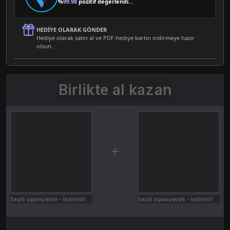
%
99.98
pozitif değerlendirme
HEDIYE OLARAK GÖNDER
Hediye olarak satın al ve PDF hediye kartın indirmeye hazır
olsun.
Birlikte al kazan
Seçili siparişlerde - İndirimli!
Seçili siparişlerde - İndirimli!