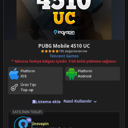
PUBG Mobile 4510 UC
Tencent Games
* Yalnızca Türkiye bölgesi içindir. 7/24 Anlık yükleme sağlanır.
Platform
Platform
IOS
Android
Ürün Tipi
Top-up
195 değerlendirme
Nasıl Kullanılır
Listeme ekle
SATICININ TEKLIFI
10
İnovapin