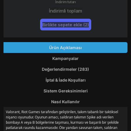
İndirim tutarı
İndirimli toplam
Birlikte sepete ekle (2)
Ürün Açıklaması
Kampanyalar
Değerlendirmeler (283)
İptal & İade Koşulları
Sistem Gereksinimleri
Nasıl Kullanılır
Valorant, Riot Games tarafından geliştirilen, takım tabanlı bir taktiksel
nişancı oyunudur. Oyunun amacı, saldıran takımın Spike adı verilen
bombayı A veya B bölgelerine taşıması, kurması ve başarılı bir şekilde
patlatarak raundu kazanmasıdır. Öte yandan savunan takım, saldıran