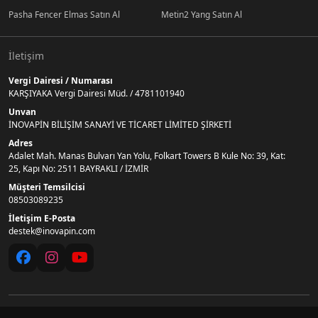
Pasha Fencer Elmas Satın Al
Metin2 Yang Satın Al
İletişim
Vergi Dairesi / Numarası
KARŞIYAKA Vergi Dairesi Müd. / 4781101940
Unvan
İNOVAPİN BİLİŞİM SANAYİ VE TİCARET LİMİTED ŞİRKETİ
Adres
Adalet Mah. Manas Bulvarı Yan Yolu, Folkart Towers B Kule No: 39, Kat:
25, Kapı No: 2511 BAYRAKLI / İZMİR
Müşteri Temsilcisi
08503089235
İletişim E-Posta
destek@inovapin.com