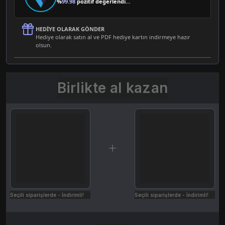
%
99.98
pozitif değerlendirme
HEDIYE OLARAK GÖNDER
Hediye olarak satın al ve PDF hediye kartın indirmeye hazır
olsun.
Birlikte al kazan
Seçili siparişlerde - İndirimli!
Seçili siparişlerde - İndirimli!