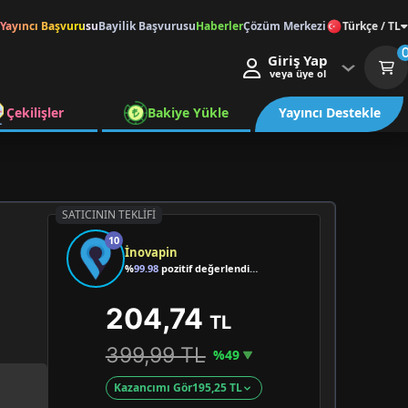
Yayıncı Başvurusu
Bayilik Başvurusu
Haberler
Çözüm Merkezi
Türkçe / TL
Giriş Yap
veya üye ol
Çekilişler
Bakiye Yükle
Yayıncı Destekle
SATICININ TEKLIFI
10
İnovapin
%
99.98
pozitif değerlendirme
204,74
TL
399,99 TL
%49
Kazancımı Gör
195,25 TL