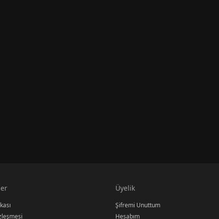
er
Üyelik
ikası
Şifremi Unuttum
özleşmesi
Hesabım