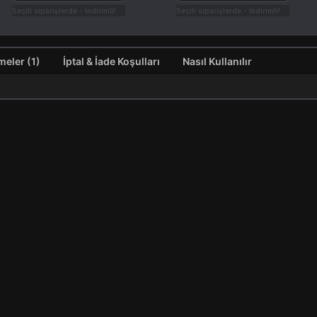
Seçili siparişlerde - İndirimli!
Seçili siparişlerde - İndirimli!
Değerlendirmeler (1)
İptal & İade Koşulları
Nasıl Kullanılır