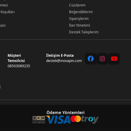
şmesi
Cüzdanım
 Koşulları
Beğendiklerim
Siparişlerim
kası
İlan Yönetimi
Destek Taleplerim
Müşteri
İletişim E-Posta
Temsilcisi
destek@inovapin.com
08503089235
I
Ödeme Yöntemleri