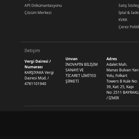
API Dökümantasyonu
Satış Sözle
Çözüm Merkezi
İptal & İade
KVKK
Çerez Politi
İletişim
Unvan
Adres
Vergi Dairesi /
İNOVAPİN BİLİŞİM
Adalet Mah.
Numarası
SANAYİ VE
Manas Bulvarı Yan
KARŞIYAKA Vergi
TİCARET LİMİTED
Yolu, Folkart
Dairesi Müd. /
ŞİRKETİ
Towers B Kule No:
4781101940
39, Kat: 25, Kapı
No: 2511 BAYRAKL
/ İZMİR