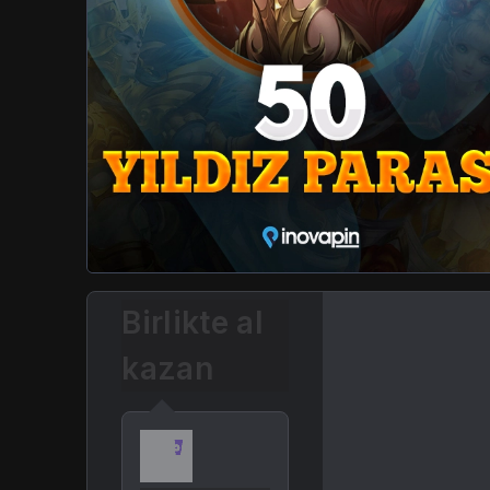
Birlikte al
kazan