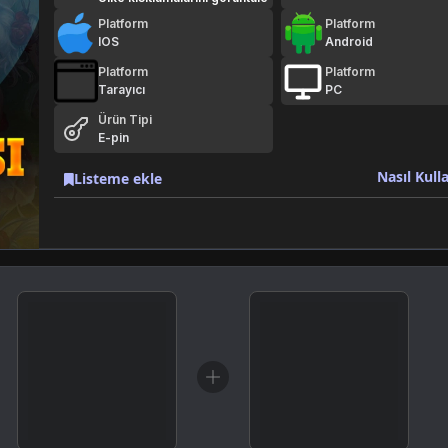
Platform
Platform
IOS
Android
Platform
Platform
Tarayıcı
PC
Ürün Tipi
E-pin
Nasıl Kulla
Listeme ekle