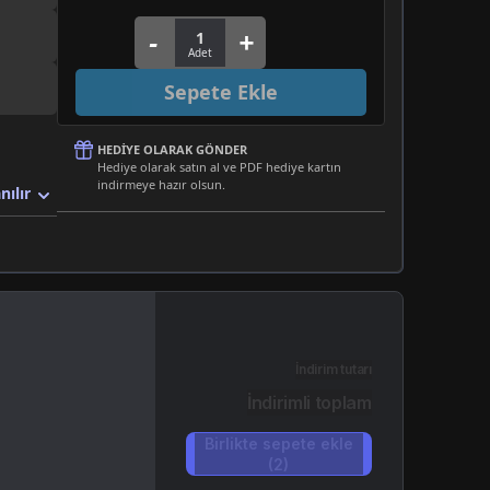
Sepete Ekle
HEDIYE OLARAK GÖNDER
Hediye olarak satın al ve PDF hediye kartın
indirmeye hazır olsun.
nılır
İndirim tutarı
İndirimli toplam
Birlikte sepete ekle
(2)