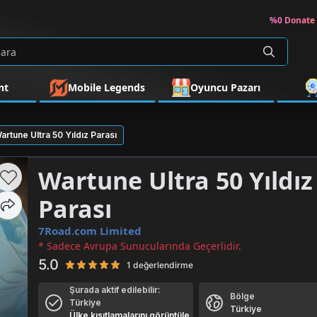
%0 Donate 
nt
Mobile Legends
Oyuncu Pazarı
artune Ultra 50 Yıldız Parası
Wartune Ultra 50 Yıldız
Parası
7Road.com Limited
* Sadece Avrupa Sunucularında Geçerlidir.
5.0
1 değerlendirme
Şurada aktif edilebilir:
Bölge
Türkiye
Türkiye
Ülke kısıtlamalarını görüntüle