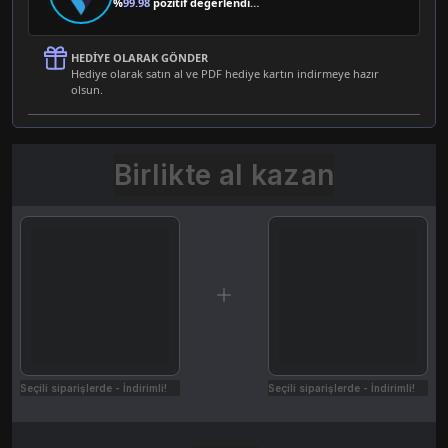
%
99.98
pozitif değerlendirme
HEDIYE OLARAK GÖNDER
Hediye olarak satın al ve PDF hediye kartın indirmeye hazır
olsun.
Birlikte al kazan
Seçili siparişlerde - İndirimli!
Seçili siparişlerde - İndirimli!