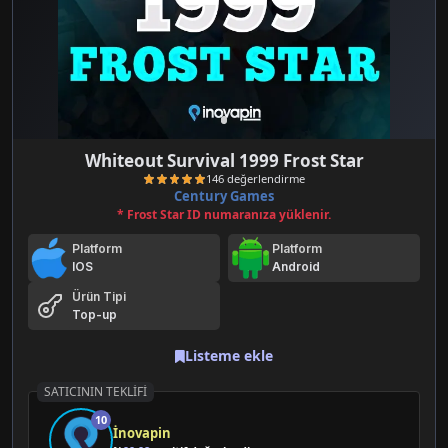
Whiteout Survival 1999 Frost Star
Century Games
* Frost Star ID numaranıza yüklenir.
Platform
Platform
IOS
Android
Ürün Tipi
Top-up
146 değerlendirme
Listeme ekle
SATICININ TEKLIFI
10
İnovapin