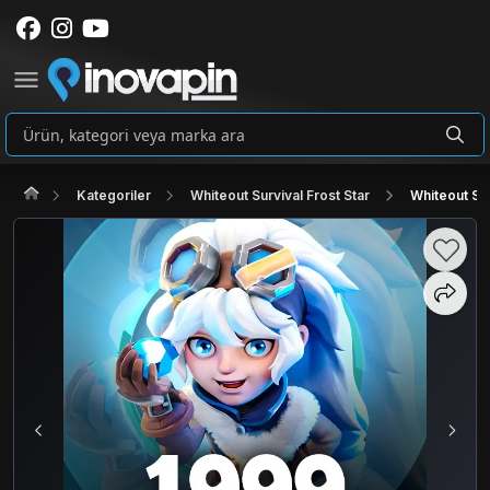
Kategoriler
Whiteout Survival Frost Star
Whiteout Sur