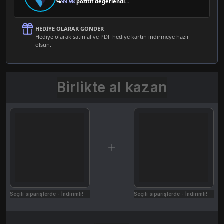
%
99.98
pozitif değerlendirme
HEDIYE OLARAK GÖNDER
Hediye olarak satın al ve PDF hediye kartın indirmeye hazır
olsun.
Birlikte al kazan
Seçili siparişlerde - İndirimli!
Seçili siparişlerde - İndirimli!