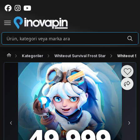
Kategoriler
Whiteout Survival Frost Star
Whiteout Su