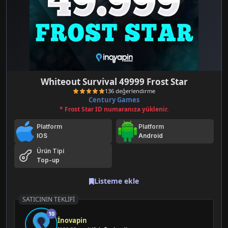
Whiteout Survival 49999 Frost Star
Century Games
* Frost Star ID numaranıza yüklenir.
Platform
Platform
IOS
Android
Ürün Tipi
Top-up
136 değerlendirme
Listeme ekle
SATICININ TEKLIFI
10
İnovapin