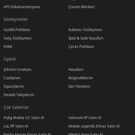
API Dökümantasyonu
Çözüm Merkezi
Sözleşmeler
Gizlilik Politikası
Kullanıcı Sözleşmesi
Satış Sözleşmesi
İptal & İade Koşulları
KVKK
Çerez Politikası
Üyelik
Şifremi Unuttum
Hesabım
Cüzdanım
Beğendiklerim
Siparişlerim
İlan Yönetimi
Destek Taleplerim
Çok Satanlar
Pubg Mobile UC Satın Al
Valorant VP Satın Al
LoL RP Satın Al
Mobile Legends Elmas Satın Al
Pasha Fencer Elmas Satın Al
Metin2 Yang Satın Al