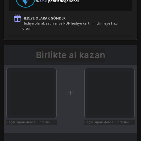
%
99.98
pozitif değerlendirme
HEDIYE OLARAK GÖNDER
Hediye olarak satın al ve PDF hediye kartın indirmeye hazır
olsun.
Birlikte al kazan
Seçili siparişlerde - İndirimli!
Seçili siparişlerde - İndirimli!