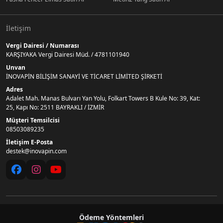
İletişim
Vergi Dairesi / Numarası
KARŞIYAKA Vergi Dairesi Müd. / 4781101940
Unvan
İNOVAPİN BİLİŞİM SANAYİ VE TİCARET LİMİTED ŞİRKETİ
Adres
Adalet Mah. Manas Bulvarı Yan Yolu, Folkart Towers B Kule No: 39, Kat:
25, Kapı No: 2511 BAYRAKLI / İZMİR
Müşteri Temsilcisi
08503089235
İletişim E-Posta
destek@inovapin.com
Ödeme Yöntemleri