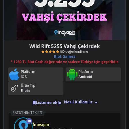
Wild Rift 5255 Vahşi Çekirdek
Riot Games
* 1230 TL Riot Cash değerinde ve sadece Türkiye için geçerlidir.
Platform
Platform
IOS
Android
Ürün Tipi
E-pin
100 değerlendirme
Nasıl Kullanılır
Listeme ekle
SATICININ TEKLIFI
10
İnovapin