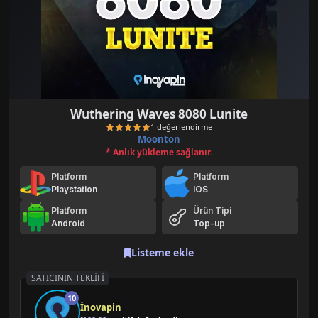
Wuthering Waves 8080 Lunite
Moonton
* Anlık yükleme sağlanır.
Platform
Platform
Playstation
IOS
Platform
Ürün Tipi
Android
Top-up
1 değerlendirme
Listeme ekle
SATICININ TEKLIFI
10
İnovapin