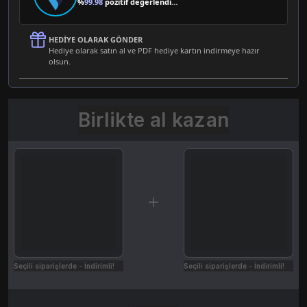
%
99.98
pozitif değerlendirme
HEDIYE OLARAK GÖNDER
Hediye olarak satın al ve PDF hediye kartın indirmeye hazır
olsun.
Birlikte al kazan
Seçili siparişlerde - İndirimli!
Seçili siparişlerde - İndirimli!