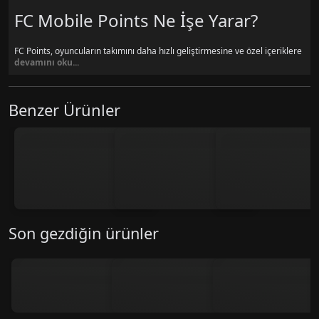
FC Mobile Points Ne İşe Yarar?
FC Points, oyuncuların takımını daha hızlı geliştirmesine ve özel içeriklere
devamını oku...
erişmesine olanak sağlar. FC Points ile:
Oyuncu paketleri (pack) satın alabilirsiniz.
Özel etkinlik içeriklerine erişebilirsiniz.
Benzer Ürünler
Kadronuzu daha hızlı güçlendirebilirsiniz.
Oyun içi avantajlar elde edebilirsiniz.
Son gezdiğin ürünler