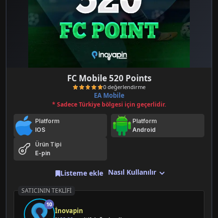
FC Mobile 520 Points
EA Mobile
* Sadece Türkiye bölgesi için geçerlidir.
Platform
Platform
IOS
Android
Ürün Tipi
E-pin
0 değerlendirme
Nasıl Kullanılır
Listeme ekle
SATICININ TEKLIFI
10
İnovapin