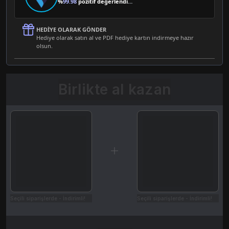
%
99.98
pozitif değerlendirme
HEDIYE OLARAK GÖNDER
Hediye olarak satın al ve PDF hediye kartın indirmeye hazır
olsun.
Birlikte al kazan
Seçili siparişlerde - İndirimli!
Seçili siparişlerde - İndirimli!