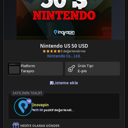
Nintendo US 50 USD
Nintendo Co., Ltd.
Platform
Ürün Tipi
Tarayıcı
E-pin
Listeme ekle
SATICININ TEKLIFI
0 değerlendirme
10
İnovapin
%
99.98
pozitif değerlendirme
HEDIYE OLARAK GÖNDER