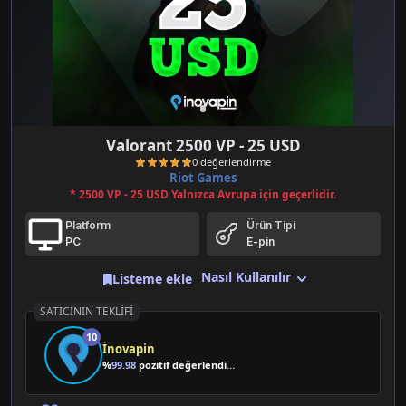
Valorant 2500 VP - 25 USD
Riot Games
* 2500 VP - 25 USD Yalnızca Avrupa için geçerlidir.
Platform
Ürün Tipi
PC
E-pin
Nasıl Kullanılır
Listeme ekle
0 değerlendirme
SATICININ TEKLIFI
10
İnovapin
%
99.98
pozitif değerlendirme