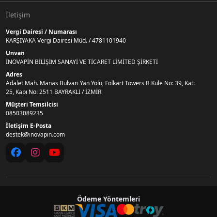
İletişim
Vergi Dairesi / Numarası
KARŞIYAKA Vergi Dairesi Müd. / 4781101940
Unvan
İNOVAPİN BİLİŞİM SANAYİ VE TİCARET LİMİTED ŞİRKETİ
Adres
Adalet Mah. Manas Bulvarı Yan Yolu, Folkart Towers B Kule No: 39, Kat:
25, Kapı No: 2511 BAYRAKLI / İZMİR
Müşteri Temsilcisi
08503089235
İletişim E-Posta
destek@inovapin.com
Ödeme Yöntemleri