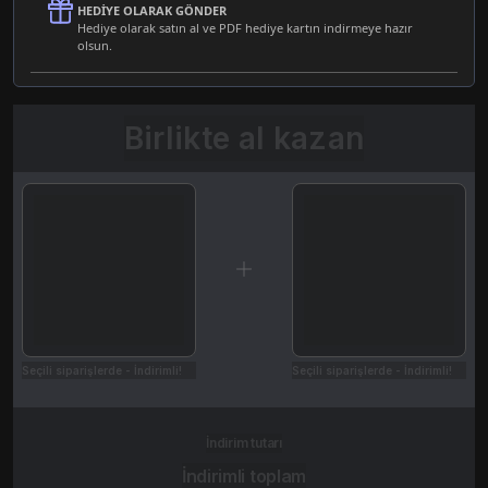
HEDIYE OLARAK GÖNDER
Hediye olarak satın al ve PDF hediye kartın indirmeye hazır
olsun.
Birlikte al kazan
Seçili siparişlerde - İndirimli!
Seçili siparişlerde - İndirimli!
İndirim tutarı
İndirimli toplam