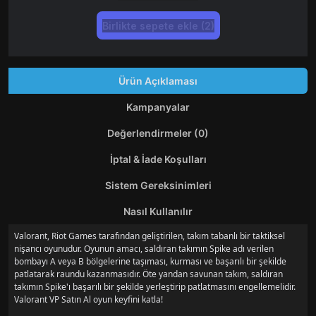
Birlikte sepete ekle (2)
Ürün Açıklaması
Kampanyalar
Değerlendirmeler (0)
İptal & İade Koşulları
Sistem Gereksinimleri
Nasıl Kullanılır
Valorant, Riot Games tarafından geliştirilen, takım tabanlı bir taktiksel
nişancı oyunudur. Oyunun amacı, saldıran takımın Spike adı verilen
bombayı A veya B bölgelerine taşıması, kurması ve başarılı bir şekilde
patlatarak raundu kazanmasıdır. Öte yandan savunan takım, saldıran
takımın Spike'ı başarılı bir şekilde yerleştirip patlatmasını engellemelidir.
Valorant VP Satın Al oyun keyfini katla!