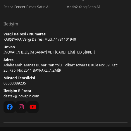
Pasha Fencer Elmas Satın Al
Metin2 Yang Satın Al
İletişim
Vergi Dairesi / Numarası
KARŞIYAKA Vergi Dairesi Müd. / 4781101940
Unvan
İNOVAPİN BİLİŞİM SANAYİ VE TİCARET LİMİTED ŞİRKETİ
Adres
Adalet Mah. Manas Bulvarı Yan Yolu, Folkart Towers B Kule No: 39, Kat:
25, Kapı No: 2511 BAYRAKLI / İZMİR
Müşteri Temsilcisi
08503089235
İletişim E-Posta
destek@inovapin.com