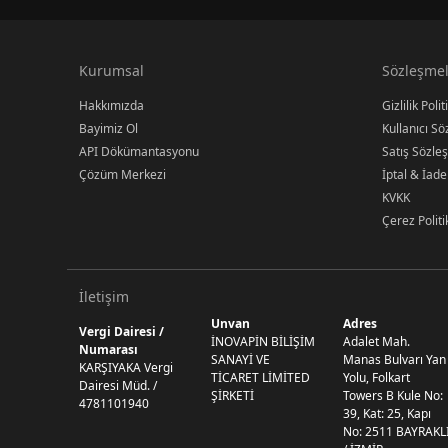
Kurumsal
Sözleşmel
Hakkımızda
Gizlilik Polit
Bayimiz Ol
Kullanıcı S
API Dökümantasyonu
Satış Sözle
Çözüm Merkezi
İptal & İade
KVKK
Çerez Politi
İletişim
Unvan
Adres
Vergi Dairesi /
İNOVAPİN BİLİŞİM
Adalet Mah.
Numarası
SANAYİ VE
Manas Bulvarı Yan
KARŞIYAKA Vergi
TİCARET LİMİTED
Yolu, Folkart
Dairesi Müd. /
ŞİRKETİ
Towers B Kule No:
4781101940
39, Kat: 25, Kapı
No: 2511 BAYRAKL