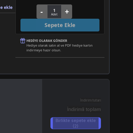
e ekle
Sepete Ekle
HEDIYE OLARAK GÖNDER
Hediye olarak satın al ve PDF hediye kartın
indirmeye hazır olsun.
İndirim tutarı
İndirimli toplam
Birlikte sepete ekle
(2)