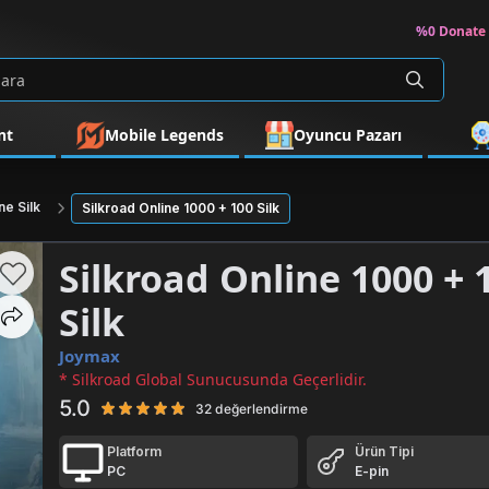
%0 Donate 
nt
Mobile Legends
Oyuncu Pazarı
ne Silk
Silkroad Online 1000 + 100 Silk
Silkroad Online 1000 + 
Silk
Joymax
* Silkroad Global Sunucusunda Geçerlidir.
5.0
32 değerlendirme
Platform
Ürün Tipi
PC
E-pin