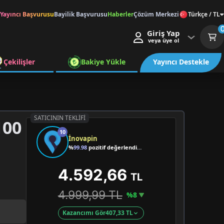
Yayıncı Başvurusu
Bayilik Başvurusu
Haberler
Çözüm Merkezi
Türkçe / TL
Giriş Yap
veya üye ol
Çekilişler
Bakiye Yükle
Yayıncı Destekle
SATICININ TEKLIFI
100
10
İnovapin
%
99.98
pozitif değerlendirme
4.592,66
TL
4.999,99 TL
%8
Kazancımı Gör
407,33 TL