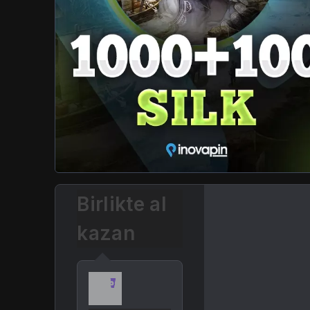
Birlikte al
kazan