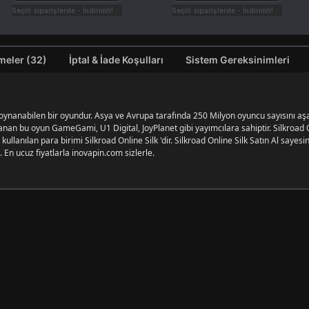
Seçili siparişlerde - İndirimli!
Seçili siparişlerde - İndirimli!
Değerlendirmeler (32)
İptal & İade Koşulları
Sistem Gereksinimleri
nanabilen bir oyundur. Asya ve Avrupa tarafında 250 Milyon oyuncu sayısını aşan
anan bu oyun GameGami, U1 Digital, JoyPlanet gibi yayımcılara sahiptir. Silkroad O
kullanılan para birimi Silkroad Online Silk 'dir. Silkroad Online Silk Satın Al say
 En ucuz fiyatlarla inovapin.com sizlerle.