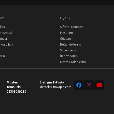
er
Üyelik
ikası
Şifremi Unuttum
özleşmesi
Hesabım
şmesi
Cüzdanım
 Koşulları
Beğendiklerim
Siparişlerim
kası
İlan Yönetimi
Destek Taleplerim
Müşteri
İletişim E-Posta
Temsilcisi
destek@inovapin.com
08503089235
I